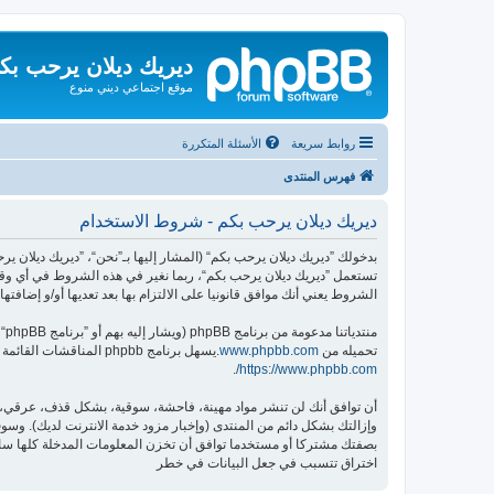
ديريك ديلان يرحب بك
موقع اجتماعي ديني منوع
روابط سريعة
الأسئلة المتكررة
فهرس المنتدى
ديريك ديلان يرحب بكم - شروط الاستخدام
تستعمل ”ديريك ديلان يرحب بكم“، ربما نغير في هذه الشروط في أي وقت
الشروط يعني أنك موافق قانونيا على الالتزام بها بعد تعديها أو/و إضافتها.
منتدياتنا مدعومة من برنامج phpBB (ويشار إليه بهم أو ”برنامج phpBB“ أو “www.phpbb.com” أو ”phpBB Limited“ أو ”phpBB Teams“) وهو برنامج منتديات مرخص تحت “
تحميله من
www.phpbb.com
.يسهل برنامج phpbb المناقشات القائمة على الإنترنت ؛ phpbb Limited ليست مسؤوله عن السماح و/أو عدم السماح بالمحتوى و/أو السلوك المباح. لمزيد من المعلومات حول phpbb اطلع على
.
https://www.phpbb.com/
أن توافق أنك لن تنشر مواد مهينة، فاحشة، سوقية، بشكل قذف، عرقي، م
وإزالتك بشكل دائم من المنتدى (وإخبار مزود خدمة الانترنت لديك). وسوف 
اختراق تتسبب في جعل البيانات في خطر