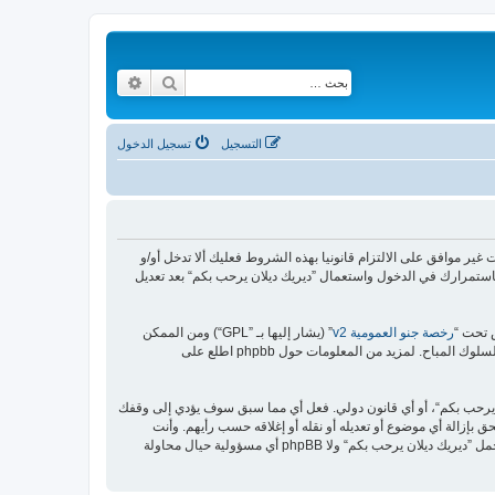
بحث
بحث متقدم
التسجيل
تسجيل الدخول
https://malikya“) فإنك توافق قانونيا على الشروط التالية، إذا كنت غير موافق على الالتزام قانونيا بهذه الشروط فعليك ألا تدخل أو/و
استمرارك في الدخول واستعمال ”ديريك ديلان يرحب بكم“ بعد تعديل
رخصة جنو العمومية v2
” (يشار إليها بـ ”GPL“) ومن الممكن
ن يرحب بكم“، أو أي قانون دولي. فعل أي مما سبق سوف يؤدي إلى وقفك
 بإزالة أي موضوع أو تعديله أو نقله أو إغلاقه حسب رأيهم. وأنت
بصفتك مشتركا أو مستخدما توافق أن تخزن المعلومات المدخلة كلها سابقًا في قاعدة بيانات. وحيث أن هذه المعلومات لن تُـعرض إلى أي جهة ثالثة دون علمك، لن يتحمل ”ديريك ديلان يرحب بكم“ ولا phpBB أي مسؤولية حيال محاولة