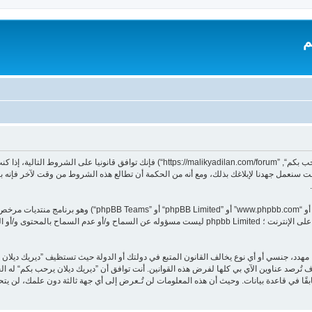
م
بدخولك ”ديريك ديلان يرحب بكم“ (المشار إليها بـ”نحن“، ”ديريك ديلان يرحب بكم“, ”dilan.com/forum
 سنعمل جهدنا لإبلاغك بذلك، ومع أنه من الحكمة أن تطالع هذه الشروط من وقت لآخر فإنه ب
هدد، جنسي أو أي نوع يخالف القانون المتبع في دولتك أو الدولة حيث تستظيف ”ديريك ديلا
تُرصد عناوين الآي بي كلها لفرض هذه القوانين. أنت توافق أن ”ديريك ديلان يرحب بكم“ له الحق