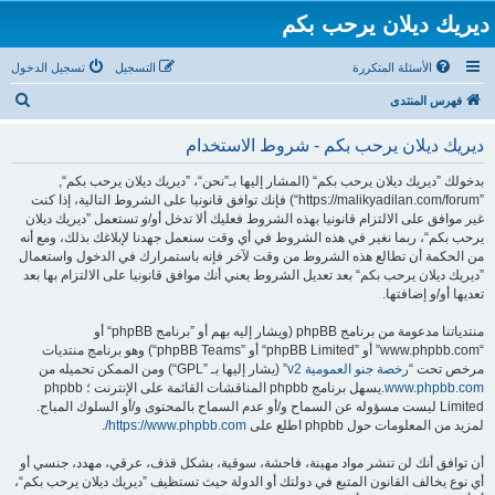
ديريك ديلان يرحب بكم
الأسئلة المتكررة
التسجيل
تسجيل الدخول
ب
فهرس المنتدى
ح
ديريك ديلان يرحب بكم - شروط الاستخدام
ث
بدخولك ”ديريك ديلان يرحب بكم“ (المشار إليها بـ”نحن“، ”ديريك ديلان يرحب بكم“,
”https://malikyadilan.com/forum“) فإنك توافق قانونيا على الشروط التالية، إذا كنت
غير موافق على الالتزام قانونيا بهذه الشروط فعليك ألا تدخل أو/و تستعمل ”ديريك ديلان
يرحب بكم“، ربما نغير في هذه الشروط في أي وقت سنعمل جهدنا لإبلاغك بذلك، ومع أنه
من الحكمة أن تطالع هذه الشروط من وقت لآخر فإنه باستمرارك في الدخول واستعمال
”ديريك ديلان يرحب بكم“ بعد تعديل الشروط يعني أنك موافق قانونيا على الالتزام بها بعد
تعديها أو/و إضافتها.
منتدياتنا مدعومة من برنامج phpBB (ويشار إليه بهم أو ”برنامج phpBB“ أو
“www.phpbb.com” أو ”phpBB Limited“ أو ”phpBB Teams“) وهو برنامج منتديات
مرخص تحت “
رخصة جنو العمومية v2
” (يشار إليها بـ ”GPL“) ومن الممكن تحميله من
www.phpbb.com
.يسهل برنامج phpbb المناقشات القائمة على الإنترنت ؛ phpbb
Limited ليست مسؤوله عن السماح و/أو عدم السماح بالمحتوى و/أو السلوك المباح.
لمزيد من المعلومات حول phpbb اطلع على
https://www.phpbb.com/
.
أن توافق أنك لن تنشر مواد مهينة، فاحشة، سوقية، بشكل قذف، عرقي، مهدد، جنسي أو
أي نوع يخالف القانون المتبع في دولتك أو الدولة حيث تستظيف ”ديريك ديلان يرحب بكم“،