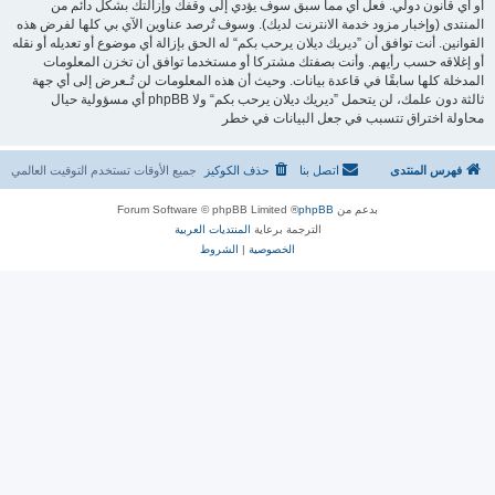
أو أي قانون دولي. فعل أي مما سبق سوف يؤدي إلى وقفك وإزالتك بشكل دائم من
المنتدى (وإخبار مزود خدمة الانترنت لديك). وسوف تُرصد عناوين الآي بي كلها لفرض هذه
القوانين. أنت توافق أن ”ديريك ديلان يرحب بكم“ له الحق بإزالة أي موضوع أو تعديله أو نقله
أو إغلاقه حسب رأيهم. وأنت بصفتك مشتركا أو مستخدما توافق أن تخزن المعلومات
المدخلة كلها سابقًا في قاعدة بيانات. وحيث أن هذه المعلومات لن تُـعرض إلى أي جهة
ثالثة دون علمك، لن يتحمل ”ديريك ديلان يرحب بكم“ ولا phpBB أي مسؤولية حيال
محاولة اختراق تتسبب في جعل البيانات في خطر
فهرس المنتدى
اتصل بنا
حذف الكوكيز
جميع الأوقات تستخدم
التوقيت العالمي
بدعم من
phpBB
® Forum Software © phpBB Limited
الترجمة برعاية
المنتديات العربية
الخصوصية
|
الشروط