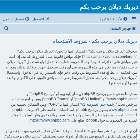
ديريك ديلان يرحب بكم
الأسئلة المتكررة
التسجيل
تسجيل الدخول
ب
فهرس المنتدى
ح
ديريك ديلان يرحب بكم - شروط الاستخدام
ث
بدخولك ”ديريك ديلان يرحب بكم“ (المشار إليها بـ”نحن“، ”ديريك ديلان يرحب بكم“,
”https://malikyadilan.com/forum“) فإنك توافق قانونيا على الشروط التالية، إذا كنت
غير موافق على الالتزام قانونيا بهذه الشروط فعليك ألا تدخل أو/و تستعمل ”ديريك ديلان
يرحب بكم“، ربما نغير في هذه الشروط في أي وقت سنعمل جهدنا لإبلاغك بذلك، ومع أنه
من الحكمة أن تطالع هذه الشروط من وقت لآخر فإنه باستمرارك في الدخول واستعمال
”ديريك ديلان يرحب بكم“ بعد تعديل الشروط يعني أنك موافق قانونيا على الالتزام بها بعد
تعديها أو/و إضافتها.
منتدياتنا مدعومة من برنامج phpBB (ويشار إليه بهم أو ”برنامج phpBB“ أو
“www.phpbb.com” أو ”phpBB Limited“ أو ”phpBB Teams“) وهو برنامج منتديات
مرخص تحت “
رخصة جنو العمومية v2
” (يشار إليها بـ ”GPL“) ومن الممكن تحميله من
www.phpbb.com
.يسهل برنامج phpbb المناقشات القائمة على الإنترنت ؛ phpbb
Limited ليست مسؤوله عن السماح و/أو عدم السماح بالمحتوى و/أو السلوك المباح.
لمزيد من المعلومات حول phpbb اطلع على
https://www.phpbb.com/
.
أن توافق أنك لن تنشر مواد مهينة، فاحشة، سوقية، بشكل قذف، عرقي، مهدد، جنسي أو
أي نوع يخالف القانون المتبع في دولتك أو الدولة حيث تستظيف ”ديريك ديلان يرحب بكم“،