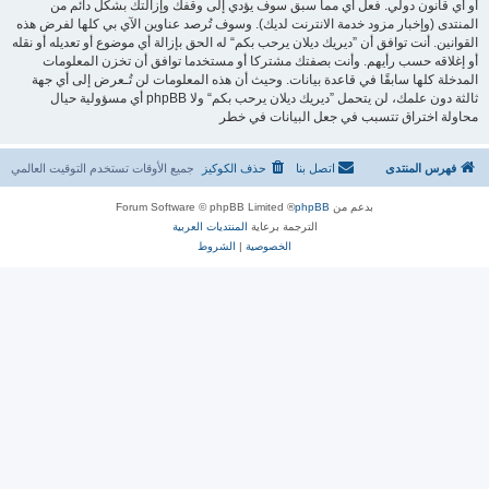
أو أي قانون دولي. فعل أي مما سبق سوف يؤدي إلى وقفك وإزالتك بشكل دائم من
المنتدى (وإخبار مزود خدمة الانترنت لديك). وسوف تُرصد عناوين الآي بي كلها لفرض هذه
القوانين. أنت توافق أن ”ديريك ديلان يرحب بكم“ له الحق بإزالة أي موضوع أو تعديله أو نقله
أو إغلاقه حسب رأيهم. وأنت بصفتك مشتركا أو مستخدما توافق أن تخزن المعلومات
المدخلة كلها سابقًا في قاعدة بيانات. وحيث أن هذه المعلومات لن تُـعرض إلى أي جهة
ثالثة دون علمك، لن يتحمل ”ديريك ديلان يرحب بكم“ ولا phpBB أي مسؤولية حيال
محاولة اختراق تتسبب في جعل البيانات في خطر
فهرس المنتدى
اتصل بنا
حذف الكوكيز
جميع الأوقات تستخدم
التوقيت العالمي
بدعم من
phpBB
® Forum Software © phpBB Limited
الترجمة برعاية
المنتديات العربية
الخصوصية
|
الشروط