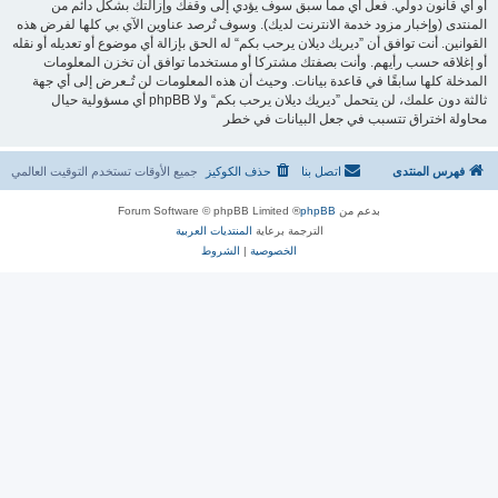
أو أي قانون دولي. فعل أي مما سبق سوف يؤدي إلى وقفك وإزالتك بشكل دائم من
المنتدى (وإخبار مزود خدمة الانترنت لديك). وسوف تُرصد عناوين الآي بي كلها لفرض هذه
القوانين. أنت توافق أن ”ديريك ديلان يرحب بكم“ له الحق بإزالة أي موضوع أو تعديله أو نقله
أو إغلاقه حسب رأيهم. وأنت بصفتك مشتركا أو مستخدما توافق أن تخزن المعلومات
المدخلة كلها سابقًا في قاعدة بيانات. وحيث أن هذه المعلومات لن تُـعرض إلى أي جهة
ثالثة دون علمك، لن يتحمل ”ديريك ديلان يرحب بكم“ ولا phpBB أي مسؤولية حيال
محاولة اختراق تتسبب في جعل البيانات في خطر
فهرس المنتدى
اتصل بنا
حذف الكوكيز
جميع الأوقات تستخدم
التوقيت العالمي
بدعم من
phpBB
® Forum Software © phpBB Limited
الترجمة برعاية
المنتديات العربية
الخصوصية
|
الشروط