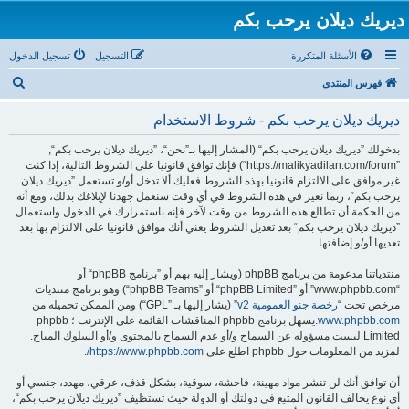
ديريك ديلان يرحب بكم
الأسئلة المتكررة
التسجيل
تسجيل الدخول
ب
فهرس المنتدى
ح
ديريك ديلان يرحب بكم - شروط الاستخدام
ث
بدخولك ”ديريك ديلان يرحب بكم“ (المشار إليها بـ”نحن“، ”ديريك ديلان يرحب بكم“,
”https://malikyadilan.com/forum“) فإنك توافق قانونيا على الشروط التالية، إذا كنت
غير موافق على الالتزام قانونيا بهذه الشروط فعليك ألا تدخل أو/و تستعمل ”ديريك ديلان
يرحب بكم“، ربما نغير في هذه الشروط في أي وقت سنعمل جهدنا لإبلاغك بذلك، ومع أنه
من الحكمة أن تطالع هذه الشروط من وقت لآخر فإنه باستمرارك في الدخول واستعمال
”ديريك ديلان يرحب بكم“ بعد تعديل الشروط يعني أنك موافق قانونيا على الالتزام بها بعد
تعديها أو/و إضافتها.
منتدياتنا مدعومة من برنامج phpBB (ويشار إليه بهم أو ”برنامج phpBB“ أو
“www.phpbb.com” أو ”phpBB Limited“ أو ”phpBB Teams“) وهو برنامج منتديات
مرخص تحت “
رخصة جنو العمومية v2
” (يشار إليها بـ ”GPL“) ومن الممكن تحميله من
www.phpbb.com
.يسهل برنامج phpbb المناقشات القائمة على الإنترنت ؛ phpbb
Limited ليست مسؤوله عن السماح و/أو عدم السماح بالمحتوى و/أو السلوك المباح.
لمزيد من المعلومات حول phpbb اطلع على
https://www.phpbb.com/
.
أن توافق أنك لن تنشر مواد مهينة، فاحشة، سوقية، بشكل قذف، عرقي، مهدد، جنسي أو
أي نوع يخالف القانون المتبع في دولتك أو الدولة حيث تستظيف ”ديريك ديلان يرحب بكم“،