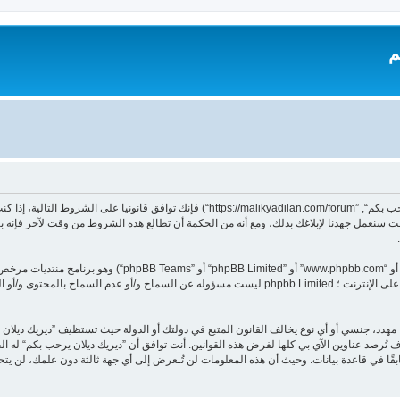
م
بدخولك ”ديريك ديلان يرحب بكم“ (المشار إليها بـ”نحن“، ”ديريك ديلان يرحب بكم“, ”dilan.com/forum
 سنعمل جهدنا لإبلاغك بذلك، ومع أنه من الحكمة أن تطالع هذه الشروط من وقت لآخر فإنه ب
هدد، جنسي أو أي نوع يخالف القانون المتبع في دولتك أو الدولة حيث تستظيف ”ديريك ديلا
تُرصد عناوين الآي بي كلها لفرض هذه القوانين. أنت توافق أن ”ديريك ديلان يرحب بكم“ له الحق