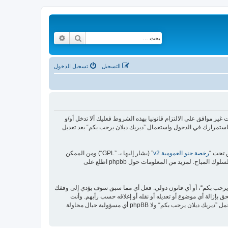
بحث
بحث متقدم
التسجيل
تسجيل الدخول
https://malikya“) فإنك توافق قانونيا على الشروط التالية، إذا كنت غير موافق على الالتزام قانونيا بهذه الشروط فعليك ألا تدخل أو/و
استمرارك في الدخول واستعمال ”ديريك ديلان يرحب بكم“ بعد تعديل
رخصة جنو العمومية v2
” (يشار إليها بـ ”GPL“) ومن الممكن
ن يرحب بكم“، أو أي قانون دولي. فعل أي مما سبق سوف يؤدي إلى وقفك
 بإزالة أي موضوع أو تعديله أو نقله أو إغلاقه حسب رأيهم. وأنت
بصفتك مشتركا أو مستخدما توافق أن تخزن المعلومات المدخلة كلها سابقًا في قاعدة بيانات. وحيث أن هذه المعلومات لن تُـعرض إلى أي جهة ثالثة دون علمك، لن يتحمل ”ديريك ديلان يرحب بكم“ ولا phpBB أي مسؤولية حيال محاولة