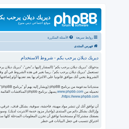
ديريك ديلان يرحب بك
موقع اجتماعي ديني منوع
روابط سريعة
الأسئلة المتكررة
فهرس المنتدى
ديريك ديلان يرحب بكم - شروط الاستخدام
تستعمل ”ديريك ديلان يرحب بكم“، ربما نغير في هذه الشروط في أي وقت
الشروط يعني أنك موافق قانونيا على الالتزام بها بعد تعديها أو/و إضافتها.
منتدياتنا مدعومة من برنامج phpBB (ويشار إليه بهم أو ”برنامج phpBB“ أو “www.phpbb.com” أو ”phpBB Limited“ أو ”phpBB Teams“) وهو برنامج منتديات مرخص تحت “
تحميله من
www.phpbb.com
.يسهل برنامج phpbb المناقشات القائمة على الإنترنت ؛ phpbb Limited ليست مسؤوله عن السماح و/أو عدم السماح بالمحتوى و/أو السلوك المباح. لمزيد من المعلومات حول phpbb اطلع على
.
https://www.phpbb.com/
أن توافق أنك لن تنشر مواد مهينة، فاحشة، سوقية، بشكل قذف، عرقي، م
وإزالتك بشكل دائم من المنتدى (وإخبار مزود خدمة الانترنت لديك). وسوف 
اختراق تتسبب في جعل البيانات في خطر