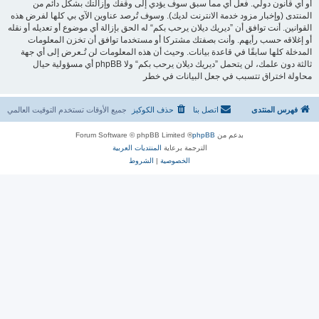
أو أي قانون دولي. فعل أي مما سبق سوف يؤدي إلى وقفك وإزالتك بشكل دائم من
المنتدى (وإخبار مزود خدمة الانترنت لديك). وسوف تُرصد عناوين الآي بي كلها لفرض هذه
القوانين. أنت توافق أن ”ديريك ديلان يرحب بكم“ له الحق بإزالة أي موضوع أو تعديله أو نقله
أو إغلاقه حسب رأيهم. وأنت بصفتك مشتركا أو مستخدما توافق أن تخزن المعلومات
المدخلة كلها سابقًا في قاعدة بيانات. وحيث أن هذه المعلومات لن تُـعرض إلى أي جهة
ثالثة دون علمك، لن يتحمل ”ديريك ديلان يرحب بكم“ ولا phpBB أي مسؤولية حيال
محاولة اختراق تتسبب في جعل البيانات في خطر
فهرس المنتدى
اتصل بنا
حذف الكوكيز
جميع الأوقات تستخدم
التوقيت العالمي
بدعم من
phpBB
® Forum Software © phpBB Limited
الترجمة برعاية
المنتديات العربية
الخصوصية
|
الشروط