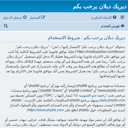
ديريك ديلان يرحب بكم
الأسئلة المتكررة
التسجيل
تسجيل الدخول
ب
فهرس المنتدى
ح
ديريك ديلان يرحب بكم - شروط الاستخدام
ث
بدخولك ”ديريك ديلان يرحب بكم“ (المشار إليها بـ”نحن“، ”ديريك ديلان يرحب بكم“,
”https://malikyadilan.com/forum“) فإنك توافق قانونيا على الشروط التالية، إذا كنت
غير موافق على الالتزام قانونيا بهذه الشروط فعليك ألا تدخل أو/و تستعمل ”ديريك ديلان
يرحب بكم“، ربما نغير في هذه الشروط في أي وقت سنعمل جهدنا لإبلاغك بذلك، ومع أنه
من الحكمة أن تطالع هذه الشروط من وقت لآخر فإنه باستمرارك في الدخول واستعمال
”ديريك ديلان يرحب بكم“ بعد تعديل الشروط يعني أنك موافق قانونيا على الالتزام بها بعد
تعديها أو/و إضافتها.
منتدياتنا مدعومة من برنامج phpBB (ويشار إليه بهم أو ”برنامج phpBB“ أو
“www.phpbb.com” أو ”phpBB Limited“ أو ”phpBB Teams“) وهو برنامج منتديات
مرخص تحت “
رخصة جنو العمومية v2
” (يشار إليها بـ ”GPL“) ومن الممكن تحميله من
www.phpbb.com
.يسهل برنامج phpbb المناقشات القائمة على الإنترنت ؛ phpbb
Limited ليست مسؤوله عن السماح و/أو عدم السماح بالمحتوى و/أو السلوك المباح.
لمزيد من المعلومات حول phpbb اطلع على
https://www.phpbb.com/
.
أن توافق أنك لن تنشر مواد مهينة، فاحشة، سوقية، بشكل قذف، عرقي، مهدد، جنسي أو
أي نوع يخالف القانون المتبع في دولتك أو الدولة حيث تستظيف ”ديريك ديلان يرحب بكم“،