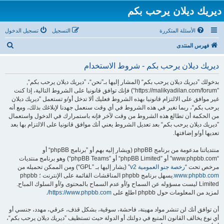
ديريك ديلان يرحب بكم
الأسئلة المتكررة
التسجيل
تسجيل الدخول
ب
فهرس المنتدى
ح
ديريك ديلان يرحب بكم - شروط الاستخدام
ث
بدخولك ”ديريك ديلان يرحب بكم“ (المشار إليها بـ”نحن“، ”ديريك ديلان يرحب بكم“,
”https://malikyadilan.com/forum“) فإنك توافق قانونيا على الشروط التالية، إذا كنت
غير موافق على الالتزام قانونيا بهذه الشروط فعليك ألا تدخل أو/و تستعمل ”ديريك ديلان
يرحب بكم“، ربما نغير في هذه الشروط في أي وقت سنعمل جهدنا لإبلاغك بذلك، ومع أنه
من الحكمة أن تطالع هذه الشروط من وقت لآخر فإنه باستمرارك في الدخول واستعمال
”ديريك ديلان يرحب بكم“ بعد تعديل الشروط يعني أنك موافق قانونيا على الالتزام بها بعد
تعديها أو/و إضافتها.
منتدياتنا مدعومة من برنامج phpBB (ويشار إليه بهم أو ”برنامج phpBB“ أو
“www.phpbb.com” أو ”phpBB Limited“ أو ”phpBB Teams“) وهو برنامج منتديات
مرخص تحت “
رخصة جنو العمومية v2
” (يشار إليها بـ ”GPL“) ومن الممكن تحميله من
www.phpbb.com
.يسهل برنامج phpbb المناقشات القائمة على الإنترنت ؛ phpbb
Limited ليست مسؤوله عن السماح و/أو عدم السماح بالمحتوى و/أو السلوك المباح.
لمزيد من المعلومات حول phpbb اطلع على
https://www.phpbb.com/
.
أن توافق أنك لن تنشر مواد مهينة، فاحشة، سوقية، بشكل قذف، عرقي، مهدد، جنسي أو
أي نوع يخالف القانون المتبع في دولتك أو الدولة حيث تستظيف ”ديريك ديلان يرحب بكم“،