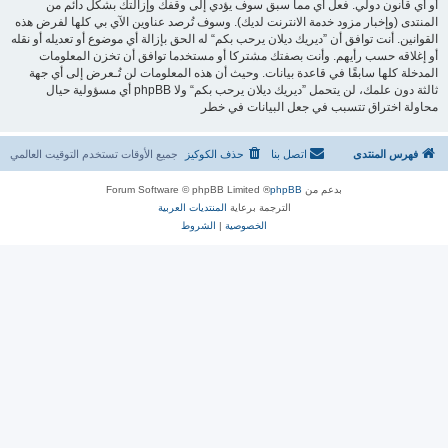
أو أي قانون دولي. فعل أي مما سبق سوف يؤدي إلى وقفك وإزالتك بشكل دائم من
المنتدى (وإخبار مزود خدمة الانترنت لديك). وسوف تُرصد عناوين الآي بي كلها لفرض هذه
القوانين. أنت توافق أن ”ديريك ديلان يرحب بكم“ له الحق بإزالة أي موضوع أو تعديله أو نقله
أو إغلاقه حسب رأيهم. وأنت بصفتك مشتركا أو مستخدما توافق أن تخزن المعلومات
المدخلة كلها سابقًا في قاعدة بيانات. وحيث أن هذه المعلومات لن تُـعرض إلى أي جهة
ثالثة دون علمك، لن يتحمل ”ديريك ديلان يرحب بكم“ ولا phpBB أي مسؤولية حيال
محاولة اختراق تتسبب في جعل البيانات في خطر
فهرس المنتدى
اتصل بنا
حذف الكوكيز
جميع الأوقات تستخدم
التوقيت العالمي
بدعم من
phpBB
® Forum Software © phpBB Limited
الترجمة برعاية
المنتديات العربية
الخصوصية
|
الشروط