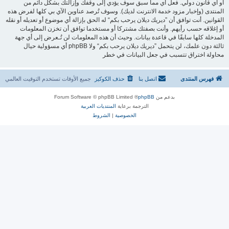
أو أي قانون دولي. فعل أي مما سبق سوف يؤدي إلى وقفك وإزالتك بشكل دائم من
المنتدى (وإخبار مزود خدمة الانترنت لديك). وسوف تُرصد عناوين الآي بي كلها لفرض هذه
القوانين. أنت توافق أن ”ديريك ديلان يرحب بكم“ له الحق بإزالة أي موضوع أو تعديله أو نقله
أو إغلاقه حسب رأيهم. وأنت بصفتك مشتركا أو مستخدما توافق أن تخزن المعلومات
المدخلة كلها سابقًا في قاعدة بيانات. وحيث أن هذه المعلومات لن تُـعرض إلى أي جهة
ثالثة دون علمك، لن يتحمل ”ديريك ديلان يرحب بكم“ ولا phpBB أي مسؤولية حيال
محاولة اختراق تتسبب في جعل البيانات في خطر
فهرس المنتدى
اتصل بنا
حذف الكوكيز
جميع الأوقات تستخدم
التوقيت العالمي
بدعم من
phpBB
® Forum Software © phpBB Limited
الترجمة برعاية
المنتديات العربية
الخصوصية
|
الشروط