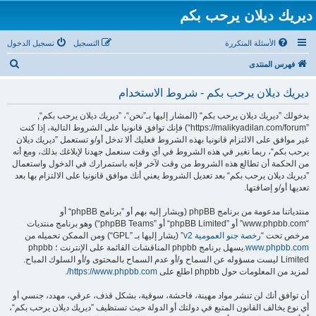
ديريك ديلان يرحب بكم
الأسئلة المتكررة
التسجيل
تسجيل الدخول
ب
فهرس المنتدى
ح
ديريك ديلان يرحب بكم - شروط الاستخدام
ث
بدخولك ”ديريك ديلان يرحب بكم“ (المشار إليها بـ”نحن“، ”ديريك ديلان يرحب بكم“,
”https://malikyadilan.com/forum“) فإنك توافق قانونيا على الشروط التالية، إذا كنت
غير موافق على الالتزام قانونيا بهذه الشروط فعليك ألا تدخل أو/و تستعمل ”ديريك ديلان
يرحب بكم“، ربما نغير في هذه الشروط في أي وقت سنعمل جهدنا لإبلاغك بذلك، ومع أنه
من الحكمة أن تطالع هذه الشروط من وقت لآخر فإنه باستمرارك في الدخول واستعمال
”ديريك ديلان يرحب بكم“ بعد تعديل الشروط يعني أنك موافق قانونيا على الالتزام بها بعد
تعديها أو/و إضافتها.
منتدياتنا مدعومة من برنامج phpBB (ويشار إليه بهم أو ”برنامج phpBB“ أو
“www.phpbb.com” أو ”phpBB Limited“ أو ”phpBB Teams“) وهو برنامج منتديات
مرخص تحت “
رخصة جنو العمومية v2
” (يشار إليها بـ ”GPL“) ومن الممكن تحميله من
www.phpbb.com
.يسهل برنامج phpbb المناقشات القائمة على الإنترنت ؛ phpbb
Limited ليست مسؤوله عن السماح و/أو عدم السماح بالمحتوى و/أو السلوك المباح.
لمزيد من المعلومات حول phpbb اطلع على
https://www.phpbb.com/
.
أن توافق أنك لن تنشر مواد مهينة، فاحشة، سوقية، بشكل قذف، عرقي، مهدد، جنسي أو
أي نوع يخالف القانون المتبع في دولتك أو الدولة حيث تستظيف ”ديريك ديلان يرحب بكم“،