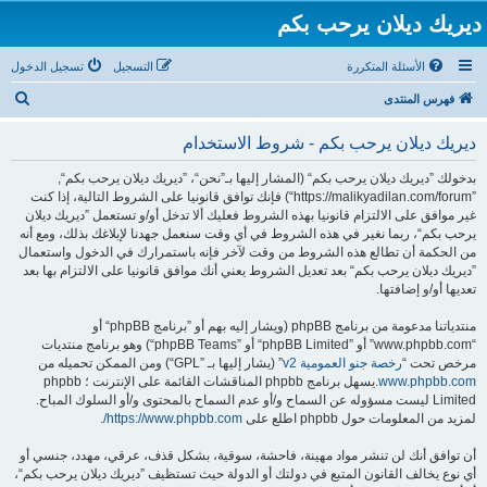
ديريك ديلان يرحب بكم
الأسئلة المتكررة
التسجيل
تسجيل الدخول
ب
فهرس المنتدى
ح
ديريك ديلان يرحب بكم - شروط الاستخدام
ث
بدخولك ”ديريك ديلان يرحب بكم“ (المشار إليها بـ”نحن“، ”ديريك ديلان يرحب بكم“,
”https://malikyadilan.com/forum“) فإنك توافق قانونيا على الشروط التالية، إذا كنت
غير موافق على الالتزام قانونيا بهذه الشروط فعليك ألا تدخل أو/و تستعمل ”ديريك ديلان
يرحب بكم“، ربما نغير في هذه الشروط في أي وقت سنعمل جهدنا لإبلاغك بذلك، ومع أنه
من الحكمة أن تطالع هذه الشروط من وقت لآخر فإنه باستمرارك في الدخول واستعمال
”ديريك ديلان يرحب بكم“ بعد تعديل الشروط يعني أنك موافق قانونيا على الالتزام بها بعد
تعديها أو/و إضافتها.
منتدياتنا مدعومة من برنامج phpBB (ويشار إليه بهم أو ”برنامج phpBB“ أو
“www.phpbb.com” أو ”phpBB Limited“ أو ”phpBB Teams“) وهو برنامج منتديات
مرخص تحت “
رخصة جنو العمومية v2
” (يشار إليها بـ ”GPL“) ومن الممكن تحميله من
www.phpbb.com
.يسهل برنامج phpbb المناقشات القائمة على الإنترنت ؛ phpbb
Limited ليست مسؤوله عن السماح و/أو عدم السماح بالمحتوى و/أو السلوك المباح.
لمزيد من المعلومات حول phpbb اطلع على
https://www.phpbb.com/
.
أن توافق أنك لن تنشر مواد مهينة، فاحشة، سوقية، بشكل قذف، عرقي، مهدد، جنسي أو
أي نوع يخالف القانون المتبع في دولتك أو الدولة حيث تستظيف ”ديريك ديلان يرحب بكم“،