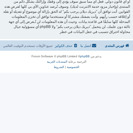
أو أي قانون دولي. فعل أي مما سبق سوف يؤدي إلى وقفك وإزالتك بشكل دائم من
المنتدى (وإخبار مزود خدمة الانترنت لديك). وسوف تُرصد عناوين الآي بي كلها لفرض هذه
القوانين. أنت توافق أن ”ديريك ديلان يرحب بكم“ له الحق بإزالة أي موضوع أو تعديله أو نقله
أو إغلاقه حسب رأيهم. وأنت بصفتك مشتركا أو مستخدما توافق أن تخزن المعلومات
المدخلة كلها سابقًا في قاعدة بيانات. وحيث أن هذه المعلومات لن تُـعرض إلى أي جهة
ثالثة دون علمك، لن يتحمل ”ديريك ديلان يرحب بكم“ ولا phpBB أي مسؤولية حيال
محاولة اختراق تتسبب في جعل البيانات في خطر
فهرس المنتدى
اتصل بنا
حذف الكوكيز
جميع الأوقات تستخدم
التوقيت العالمي
بدعم من
phpBB
® Forum Software © phpBB Limited
الترجمة برعاية
المنتديات العربية
الخصوصية
|
الشروط