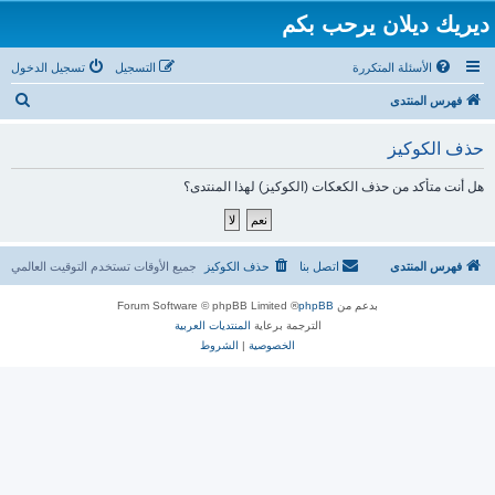
ديريك ديلان يرحب بكم
الأسئلة المتكررة
التسجيل
تسجيل الدخول
ب
فهرس المنتدى
ح
حذف الكوكيز
ث
هل أنت متأكد من حذف الكعكات (الكوكيز) لهذا المنتدى؟
فهرس المنتدى
اتصل بنا
حذف الكوكيز
جميع الأوقات تستخدم
التوقيت العالمي
بدعم من
phpBB
® Forum Software © phpBB Limited
الترجمة برعاية
المنتديات العربية
الخصوصية
|
الشروط