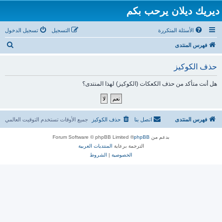
ديريك ديلان يرحب بكم
الأسئلة المتكررة
التسجيل
تسجيل الدخول
ب
فهرس المنتدى
ح
حذف الكوكيز
ث
هل أنت متأكد من حذف الكعكات (الكوكيز) لهذا المنتدى؟
فهرس المنتدى
اتصل بنا
حذف الكوكيز
جميع الأوقات تستخدم
التوقيت العالمي
بدعم من
phpBB
® Forum Software © phpBB Limited
الترجمة برعاية
المنتديات العربية
الخصوصية
|
الشروط