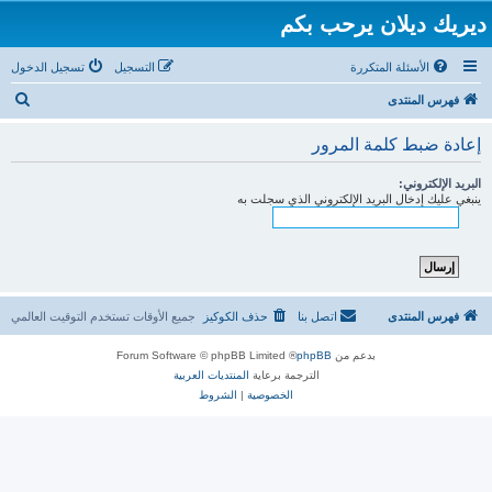
ديريك ديلان يرحب بكم
الأسئلة المتكررة
التسجيل
تسجيل الدخول
ب
فهرس المنتدى
ح
إعادة ضبط كلمة المرور
ث
البريد الإلكتروني:
ينبغي عليك إدخال البريد الإلكتروني الذي سجلت به
فهرس المنتدى
اتصل بنا
حذف الكوكيز
جميع الأوقات تستخدم
التوقيت العالمي
بدعم من
phpBB
® Forum Software © phpBB Limited
الترجمة برعاية
المنتديات العربية
الخصوصية
|
الشروط