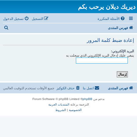
ديريك ديلان يرحب بكم
الأسئلة المتكررة
التسجيل
تسجيل الدخول
ب
فهرس المنتدى
ح
إعادة ضبط كلمة المرور
ث
البريد الإلكتروني:
ينبغي عليك إدخال البريد الإلكتروني الذي سجلت به
فهرس المنتدى
اتصل بنا
حذف الكوكيز
جميع الأوقات تستخدم
التوقيت العالمي
بدعم من
phpBB
® Forum Software © phpBB Limited
الترجمة برعاية
المنتديات العربية
الخصوصية
|
الشروط