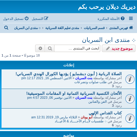
ديريك ديلان يرحب بكم
الأسئلة المتكررة
التسجيل
تسجيل الدخول
ب
فهرس المنتدى
قسم السريانيات
منتدى تعليم اللغة السريانية
܀ منتدى ابن السريان
ح
܀ منتدى ابن السريان
ث
بحث
بحث متقدم
موضوع جديد
18 موضوعًا • صفحة
1
من
1
إعلانات
الصلاة الربانية ( أبون دبشمايو ) يؤديها الكورال الهندي السرياني!
آخر مشاركة بواسطة
بنت السريان
«
الاثنين أغسطس 16, 2021 12:17 pm
مرسل في
طلب صلوات وتضرعات
ردود:
3
الألحان الكنسية السريانية الثمانية او المقامات الموسيقية!
آخر مشاركة بواسطة
بنت السريان
«
الاثنين نوفمبر 06, 2023 4:57 pm
مرسل في
الفن والفنانين
ردود:
3
كتاب القداس الإلهي
آخر مشاركة بواسطة
أبو يونان
«
الثلاثاء مارس 19, 2019 12:31 am
مرسل في
܀ طقسيات لأيــام الآحـــــاد & الأعيـــاد
ردود:
6
مواضيع