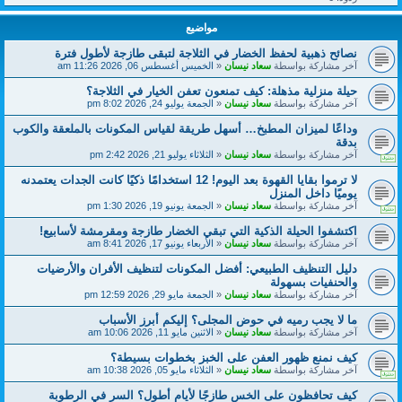
مواضيع
نصائح ذهبية لحفظ الخضار في الثلاجة لتبقى طازجة لأطول فترة
آخر مشاركة بواسطة
سعاد نيسان
«
الخميس أغسطس 06, 2026 11:26 am
حيلة منزلية مذهلة: كيف تمنعون تعفن الخيار في الثلاجة؟
آخر مشاركة بواسطة
سعاد نيسان
«
الجمعة يوليو 24, 2026 8:02 pm
وداعًا لميزان المطبخ… أسهل طريقة لقياس المكونات بالملعقة والكوب
بدقة
آخر مشاركة بواسطة
سعاد نيسان
«
الثلاثاء يوليو 21, 2026 2:42 pm
لا ترموا بقايا القهوة بعد اليوم! 12 استخدامًا ذكيًا كانت الجدات يعتمدنه
يوميًا داخل المنزل
آخر مشاركة بواسطة
سعاد نيسان
«
الجمعة يونيو 19, 2026 1:30 pm
اكتشفوا الحيلة الذكية التي تبقي الخضار طازجة ومقرمشة لأسابيع!
آخر مشاركة بواسطة
سعاد نيسان
«
الأربعاء يونيو 17, 2026 8:41 am
دليل التنظيف الطبيعي: أفضل المكونات لتنظيف الأفران والأرضيات
والحنفيات بسهولة
آخر مشاركة بواسطة
سعاد نيسان
«
الجمعة مايو 29, 2026 12:59 pm
ما لا يجب رميه في حوض المجلى؟ إليكم أبرز الأسباب
آخر مشاركة بواسطة
سعاد نيسان
«
الاثنين مايو 11, 2026 10:06 am
كيف نمنع ظهور العفن على الخبز بخطوات بسيطة؟
آخر مشاركة بواسطة
سعاد نيسان
«
الثلاثاء مايو 05, 2026 10:38 am
كيف تحافظون على الخس طازجًا لأيام أطول؟ السر في الرطوبة