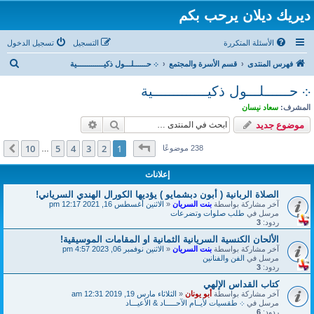
ديريك ديلان يرحب بكم
الأسئلة المتكررة
التسجيل
تسجيل الدخول
ب
فهرس المنتدى
قسم الأسرة والمجتمع
܀ حــــــلـــول ذكيـــــــــــــية
ح
܀ حــــــلـــول ذكيـــــــــــــية
ث
المشرف:
سعاد نيسان
بحث
بحث متقدم
موضوع جديد
صفحة
1
من
10
10
5
4
3
2
1
التالي
238 موضوعًا
…
إعلانات
الصلاة الربانية ( أبون دبشمايو ) يؤديها الكورال الهندي السرياني!
آخر مشاركة بواسطة
بنت السريان
«
الاثنين أغسطس 16, 2021 12:17 pm
مرسل في
طلب صلوات وتضرعات
ردود:
3
الألحان الكنسية السريانية الثمانية او المقامات الموسيقية!
آخر مشاركة بواسطة
بنت السريان
«
الاثنين نوفمبر 06, 2023 4:57 pm
مرسل في
الفن والفنانين
ردود:
3
كتاب القداس الإلهي
آخر مشاركة بواسطة
أبو يونان
«
الثلاثاء مارس 19, 2019 12:31 am
مرسل في
܀ طقسيات لأيــام الآحـــــاد & الأعيـــاد
ردود:
6