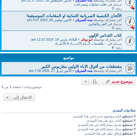
آخر مشاركة بواسطة
بنت السريان
«
الاثنين أغسطس 16, 2021 12:17 pm
مرسل في
طلب صلوات وتضرعات
ردود:
3
الألحان الكنسية السريانية الثمانية او المقامات الموسيقية!
آخر مشاركة بواسطة
بنت السريان
«
الاثنين نوفمبر 06, 2023 4:57 pm
مرسل في
الفن والفنانين
ردود:
3
كتاب القداس الإلهي
آخر مشاركة بواسطة
أبو يونان
«
الثلاثاء مارس 19, 2019 12:31 am
مرسل في
܀ طقسيات لأيــام الآحـــــاد & الأعيـــاد
ردود:
6
مواضيع
مقتطفات من أقوال الاباء الاولين مقاريوس الكبير
آخر مشاركة بواسطة
بنت السريان
«
الاثنين إبريل 27, 2026 7:26 pm
موضوع جديد
موضوع واحد • صفحة
1
من
1
الانتقال إلى
صلاحيات المنتدى
لا تستطيع
كتابة مواضيع جديدة في هذا المنتدى
لا تستطيع
كتابة ردود في هذا المنتدى
لا تستطيع
تعديل مشاركاتك في هذا المنتدى
لا تستطيع
حذف مشاركاتك في هذا المنتدى
لا تستطيع
إرفاق ملف في هذا المنتدى