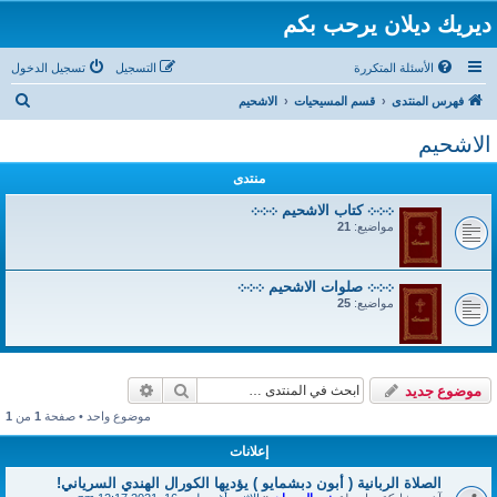
ديريك ديلان يرحب بكم
الأسئلة المتكررة
التسجيل
تسجيل الدخول
ب
فهرس المنتدى
قسم المسيحيات
الاشحيم
ح
الاشحيم
ث
منتدى
܀܀܀ كتاب الاشحيم ܀܀܀
مواضيع:
21
܀܀܀ صلوات الاشحيم ܀܀܀
مواضيع:
25
بحث
بحث متقدم
موضوع جديد
موضوع واحد • صفحة
1
من
1
إعلانات
الصلاة الربانية ( أبون دبشمايو ) يؤديها الكورال الهندي السرياني!