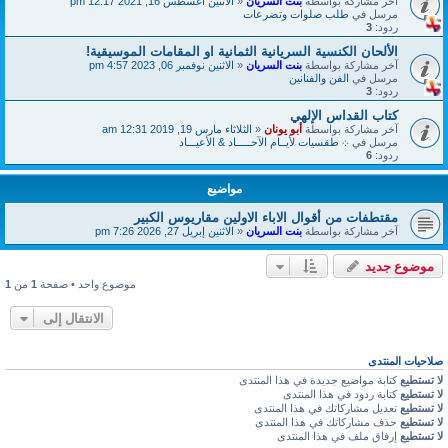
آخر مشاركة بواسطة
بنت السريان
«
الاثنين أغسطس 16, 2021 12:17 pm
مرسل في
طلب صلوات وتضرعات
ردود:
3
الألحان الكنسية السريانية الثمانية او المقامات الموسيقية!
آخر مشاركة بواسطة
بنت السريان
«
الاثنين نوفمبر 06, 2023 4:57 pm
مرسل في
الفن والفنانين
ردود:
3
كتاب القداس الإلهي
آخر مشاركة بواسطة
أبو يونان
«
الثلاثاء مارس 19, 2019 12:31 am
مرسل في
܀ طقسيات لأيــام الآحـــــاد & الأعيـــاد
ردود:
6
مواضيع
مقتطفات من أقوال الاباء الاولين مقاريوس الكبير
آخر مشاركة بواسطة
بنت السريان
«
الاثنين إبريل 27, 2026 7:26 pm
موضوع جديد
موضوع واحد • صفحة
1
من
1
الانتقال إلى
صلاحيات المنتدى
لا تستطيع
كتابة مواضيع جديدة في هذا المنتدى
لا تستطيع
كتابة ردود في هذا المنتدى
لا تستطيع
تعديل مشاركاتك في هذا المنتدى
لا تستطيع
حذف مشاركاتك في هذا المنتدى
لا تستطيع
إرفاق ملف في هذا المنتدى