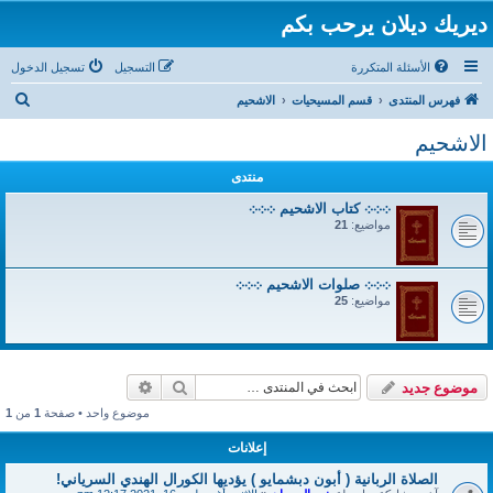
ديريك ديلان يرحب بكم
الأسئلة المتكررة
التسجيل
تسجيل الدخول
ب
فهرس المنتدى
قسم المسيحيات
الاشحيم
ح
الاشحيم
ث
منتدى
܀܀܀ كتاب الاشحيم ܀܀܀
مواضيع:
21
܀܀܀ صلوات الاشحيم ܀܀܀
مواضيع:
25
بحث
بحث متقدم
موضوع جديد
موضوع واحد • صفحة
1
من
1
إعلانات
الصلاة الربانية ( أبون دبشمايو ) يؤديها الكورال الهندي السرياني!