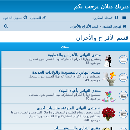
ديريك ديلان يرحب بكم
الأسئلة المتكررة
التسجيل
تسجيل الدخول
ب
فهرس المنتدى
قسم الأفراح والأحزان
ح
قسم الأفراح والأحزان
ث
منتدى
منتدى التهاني بالأعراس والخطوبة
يستطيع زوارنا الكرام المشاركة بهذا القسم بدون تسجيل
مواضيع:
56
منتدى التهاني بالمعمودية والولادات الجديدة
يستطيع زوارنا الكرام المشاركة بهذا القسم بدون تسجيل
مواضيع:
43
منتدى التهاني بأعياد الميلاد
يستطيع زوارنا الكرام المشاركة بهذا القسم بدون تسجيل
مواضيع:
60
܀ منتدى التهاني المنوعة، مناسبات أخرى
قسم مختص بنجاح الطلبة والمتفوقين وبإعتلاء المناصب والتعيين وغيرها
يستطيع زوارنا الكرام المشاركة بهذا القسم بدون تسجيل
مواضيع:
250
منتدى التعازي والــــوفيـــــات