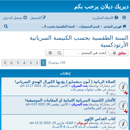
ديريك ديلان يرحب بكم
الأسئلة المتكررة
التسجيل
تسجيل الدخول
ب
فهرس المنتدى
قسم المسيحيات
السنة الطقسية بحسب الكنيسة السريانية الأرثوذكسية
ح
السنة الطقسية بحسب الكنيسة السريانية
ث
الأرثوذكسية
بحث
بحث متقدم
مغلق
6
5
4
3
2
1
التالي
135 موضوعًا
إعلانات
الصلاة الربانية ( أبون دبشمايو ) يؤديها الكورال الهندي السرياني!
آخر مشاركة بواسطة
بنت السريان
«
الاثنين أغسطس 16, 2021 12:17 pm
مرسل في
طلب صلوات وتضرعات
ردود:
3
الألحان الكنسية السريانية الثمانية او المقامات الموسيقية!
آخر مشاركة بواسطة
بنت السريان
«
الاثنين نوفمبر 06, 2023 4:57 pm
مرسل في
الفن والفنانين
ردود:
3
كتاب القداس الإلهي
آخر مشاركة بواسطة
أبو يونان
«
الثلاثاء مارس 19, 2019 12:31 am
مرسل في
܀ طقسيات لأيــام الآحـــــاد & الأعيـــاد