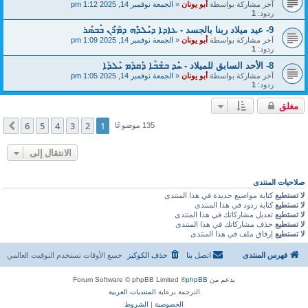
آخر مشاركة بواسطة
أبو يونان
«
الجمعة نوفمبر 14, 2025 1:12 pm
ردود:
1
9- عيد ميلاد ربنا بالجسد - ܥܐܕܐ ܕܝܰܠܕܶܗ ܕܡܳܪܰܢ ܒܰܒܣܰܪ
آخر مشاركة بواسطة
أبو يونان
«
الجمعة نوفمبر 14, 2025 1:09 pm
ردود:
1
8- الأحد السابق للميلاد - ܚܰܕ ܒܫܰܒܳܐ ܕܰܩܕܳܡ ܝܰܠܕܳܐ
آخر مشاركة بواسطة
أبو يونان
«
الجمعة نوفمبر 14, 2025 1:05 pm
ردود:
1
مغلق
6
5
4
3
2
1
التالي
135 موضوعًا
الانتقال إلى
صلاحيات المنتدى
لا تستطيع
كتابة مواضيع جديدة في هذا المنتدى
لا تستطيع
كتابة ردود في هذا المنتدى
لا تستطيع
تعديل مشاركاتك في هذا المنتدى
لا تستطيع
حذف مشاركاتك في هذا المنتدى
لا تستطيع
إرفاق ملف في هذا المنتدى
فهرس المنتدى
اتصل بنا
حذف الكوكيز
جميع الأوقات تستخدم
التوقيت العالمي
بدعم من
phpBB
® Forum Software © phpBB Limited
الترجمة برعاية
المنتديات العربية
الخصوصية
|
الشروط