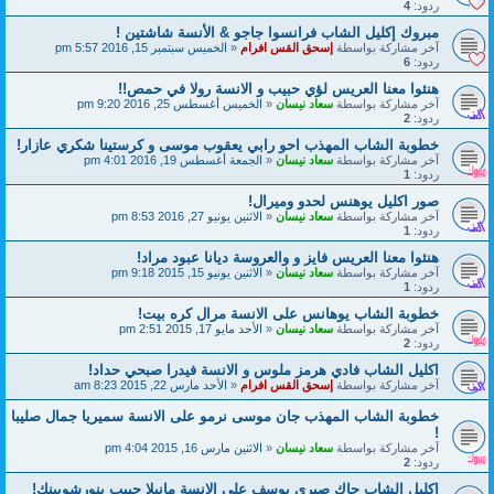
ردود:
4
مبروك إكليل الشاب فرانسوا جاجو & الأنسة شاشتين !
آخر مشاركة بواسطة
إسحق القس افرام
«
الخميس سبتمبر 15, 2016 5:57 pm
ردود:
6
هنئوا معنا العريس لؤي حبيب و الانسة رولا في حمص!!
آخر مشاركة بواسطة
سعاد نيسان
«
الخميس أغسطس 25, 2016 9:20 pm
ردود:
2
خطوبة الشاب المهذب احو رابي يعقوب موسى و كرستينا شكري عازار!
آخر مشاركة بواسطة
سعاد نيسان
«
الجمعة أغسطس 19, 2016 4:01 pm
ردود:
1
صور اكليل يوهنس لحدو وميرال!
آخر مشاركة بواسطة
سعاد نيسان
«
الاثنين يونيو 27, 2016 8:53 pm
ردود:
1
هنئوا معنا العريس فايز و والعروسة ديانا عبود مراد!
آخر مشاركة بواسطة
سعاد نيسان
«
الاثنين يونيو 15, 2015 9:18 pm
ردود:
1
خطوبة الشاب يوهانس على الانسة مرال كره بيت!
آخر مشاركة بواسطة
سعاد نيسان
«
الأحد مايو 17, 2015 2:51 pm
ردود:
2
اكليل الشاب فادي هرمز ملوس و الانسة فيدرا صبحي حداد!
آخر مشاركة بواسطة
إسحق القس افرام
«
الأحد مارس 22, 2015 8:23 am
خطوبة الشاب المهذب جان موسى نرمو على الانسة سميريا جمال صليبا
!
آخر مشاركة بواسطة
سعاد نيسان
«
الاثنين مارس 16, 2015 4:04 pm
ردود:
2
اكليل الشاب جاك صبري يوسف على الانسة مانيلا حبيب بنورشوبينك!