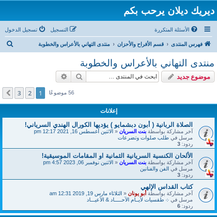
ديريك ديلان يرحب بكم
الأسئلة المتكررة
التسجيل
تسجيل الدخول
ب
فهرس المنتدى
قسم الأفراح والأحزان
منتدى التهاني بالأعراس والخطوبة
ح
منتدى التهاني بالأعراس والخطوبة
ث
بحث
بحث متقدم
موضوع جديد
3
2
1
التالي
56 موضوعًا
إعلانات
الصلاة الربانية ( أبون دبشمايو ) يؤديها الكورال الهندي السرياني!
آخر مشاركة بواسطة
بنت السريان
«
الاثنين أغسطس 16, 2021 12:17 pm
مرسل في
طلب صلوات وتضرعات
ردود:
3
الألحان الكنسية السريانية الثمانية او المقامات الموسيقية!
آخر مشاركة بواسطة
بنت السريان
«
الاثنين نوفمبر 06, 2023 4:57 pm
مرسل في
الفن والفنانين
ردود:
3
كتاب القداس الإلهي
آخر مشاركة بواسطة
أبو يونان
«
الثلاثاء مارس 19, 2019 12:31 am
مرسل في
܀ طقسيات لأيــام الآحـــــاد & الأعيـــاد
ردود:
6