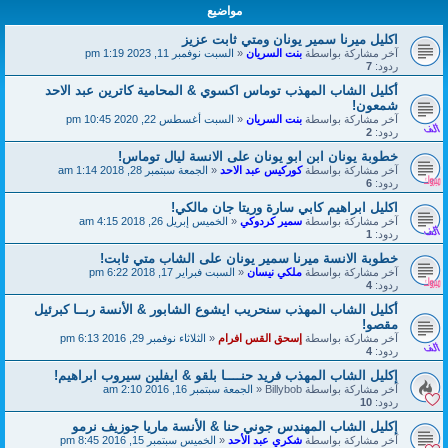
مواضيع
اكليل ميرنا سمير يونان ومتي ثابت عزيز
آخر مشاركة بواسطة
بنت السريان
«
السبت نوفمبر 11, 2023 1:19 pm
ردود:
7
أكليل الشاب المهذب توماس اكسوي & المحامية كاترين عبد الاحد
شمعون!
آخر مشاركة بواسطة
بنت السريان
«
السبت أغسطس 22, 2020 10:45 pm
ردود:
2
خطوبة يونان ابن ابو يونان على الانسة ليال توماس!
آخر مشاركة بواسطة
كوركيس عبد الاحد
«
الجمعة سبتمبر 28, 2018 1:14 am
ردود:
6
اكليل ابراهيم كابي سارة وريتا جان مالكي!
آخر مشاركة بواسطة
سمير كردوكي
«
الخميس إبريل 26, 2018 4:15 am
ردود:
1
خطوبة الانسة ميرنا سمير يونان على الشاب متي ثابت!
آخر مشاركة بواسطة
ملكي نيسان
«
السبت فبراير 17, 2018 6:22 pm
ردود:
4
أكليل الشاب المهذب سنحريب ايشوع الشابور & الأنسة ربــا كبرئيل
مقصو!
آخر مشاركة بواسطة
إسحق القس افرام
«
الثلاثاء نوفمبر 29, 2016 6:13 pm
ردود:
4
إكليل الشاب المهذب فريد حنــــا بلقو & ايفلين سيروب ابراهيم!
آخر مشاركة بواسطة
Billybob
«
الجمعة سبتمبر 16, 2016 2:10 am
ردود:
10
إكليل الشاب المهندس جوني حنا & الأنسة ماريا جوزيف نرمو
آخر مشاركة بواسطة
شكري عبد الأحد
«
الخميس سبتمبر 15, 2016 8:45 pm