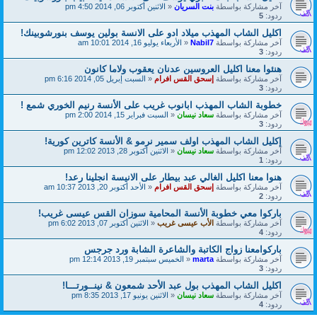
آخر مشاركة بواسطة
بنت السريان
«
الاثنين أكتوبر 06, 2014 4:50 pm
ردود:
5
اكليل الشاب المهذب ميلاد ادو على الانسة بولين يوسف بنورشوبينك!
آخر مشاركة بواسطة
Nabil7
«
الأربعاء يوليو 16, 2014 10:01 am
ردود:
3
هنئوا معنا اكليل العروسين عدنان يعقوب ولاما كانون
آخر مشاركة بواسطة
إسحق القس افرام
«
السبت إبريل 05, 2014 6:16 pm
ردود:
3
خطوبة الشاب المهذب ابانوب غريب على الأنسة رنيم الخوري شمع !
آخر مشاركة بواسطة
سعاد نيسان
«
السبت فبراير 15, 2014 2:00 pm
ردود:
3
إكليل الشاب المهذب اولف سمير نرمو & الأنسة كاترين كورية!
آخر مشاركة بواسطة
سعاد نيسان
«
الاثنين أكتوبر 28, 2013 12:02 pm
ردود:
1
هنوا معنا اكليل الغالي عبد بيطار على الانيسة انجلينا رعد!
آخر مشاركة بواسطة
إسحق القس افرام
«
الأحد أكتوبر 20, 2013 10:37 am
ردود:
2
باركوا معي خطوبة الأنسة المحامية سوزان القس عيسى غريب!
آخر مشاركة بواسطة
الأب عيسى غريب
«
الاثنين أكتوبر 07, 2013 6:02 pm
ردود:
4
باركوامعنا زواج الكاتبة والشاعرة الشابة ورد جرجس
آخر مشاركة بواسطة
marta
«
الخميس سبتمبر 19, 2013 12:14 pm
ردود:
3
اكليل الشاب المهذب بول عبد الأحد شمعون & نينــورتـــا!
آخر مشاركة بواسطة
سعاد نيسان
«
الاثنين يونيو 17, 2013 8:35 pm
ردود:
4