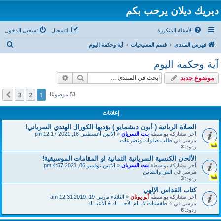
ديريك ديلان يرحب بكم
الأسئلة المتكررة
التسجيل
تسجيل الدخول
ب
فهرس المنتدى
قسم المسيحيات
آية وحكمة اليوم
ح
آية وحكمة اليوم
ث
بحث
بحث متقدم
موضوع جديد
3
2
1
التالي
53 موضوعًا
إعلانات
الصلاة الربانية ( أبون دبشمايو ) يؤديها الكورال الهندي السرياني!
آخر مشاركة بواسطة
بنت السريان
«
الاثنين أغسطس 16, 2021 12:17 pm
مرسل في
طلب صلوات وتضرعات
ردود:
3
الألحان الكنسية السريانية الثمانية او المقامات الموسيقية!
آخر مشاركة بواسطة
بنت السريان
«
الاثنين نوفمبر 06, 2023 4:57 pm
مرسل في
الفن والفنانين
ردود:
3
كتاب القداس الإلهي
آخر مشاركة بواسطة
أبو يونان
«
الثلاثاء مارس 19, 2019 12:31 am
مرسل في
܀ طقسيات لأيــام الآحـــــاد & الأعيـــاد
ردود:
6