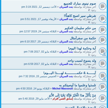
صوم نينوى مبارك للجميع
آخر مشاركة بواسطة
بنت السريان
«
الأحد ديسمبر 12, 2021 3:19 pm
ردود:
2
شرطي سير اصبح كاهناً!!
آخر مشاركة بواسطة
بنت السريان
«
الأربعاء نوفمبر 17, 2021 5:51 pm
ردود:
4
من حكم سليمان الحكيم
آخر مشاركة بواسطة
بنت السريان
«
الثلاثاء سبتمبر 24, 2019 12:57 pm
حكمة من سفرأمثال
آخر مشاركة بواسطة
بنت السريان
«
الثلاثاء ديسمبر 19, 2017 6:10 pm
آية وحكمة لهذا اليوم!
آخر مشاركة بواسطة
بنت السريان
«
الثلاثاء مايو 02, 2017 7:06 pm
ردود:
1
ولد يسوع لسبب واحد
آخر مشاركة بواسطة
بنت السريان
«
الثلاثاء مايو 02, 2017 6:59 pm
ردود:
3
آيــــــة & حكمـــــــــــة لهــــذا اليـــوم!
آخر مشاركة بواسطة
بنت السريان
«
الخميس سبتمبر 15, 2016 7:32 pm
ردود:
1
تلمذوا وعلموا ما أوصيتكم به
آخر مشاركة بواسطة
Michel Massoud
«
الثلاثاء يونيو 14, 2016 4:50 pm
مَنْ يَأْكُلْ هذَا الْخُبْزَ فَإِنَّهُ يَحْيَا إِلَى الأَبَدِ
آخر مشاركة بواسطة
إسحق القس افرام
«
الأحد مايو 29, 2016 5:40 am
ردود:
1
المحبة والاعمال الحسنة