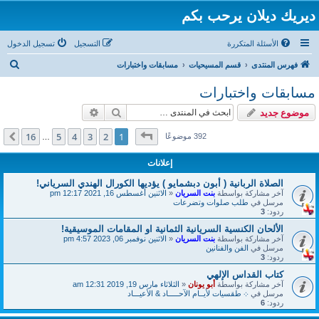
ديريك ديلان يرحب بكم
الأسئلة المتكررة
التسجيل
تسجيل الدخول
ب
فهرس المنتدى
قسم المسيحيات
مسابقات واختبارات
ح
مسابقات واختبارات
ث
بحث
بحث متقدم
موضوع جديد
صفحة
1
من
16
16
5
4
3
2
1
التالي
392 موضوعًا
…
إعلانات
الصلاة الربانية ( أبون دبشمايو ) يؤديها الكورال الهندي السرياني!
آخر مشاركة بواسطة
بنت السريان
«
الاثنين أغسطس 16, 2021 12:17 pm
مرسل في
طلب صلوات وتضرعات
ردود:
3
الألحان الكنسية السريانية الثمانية او المقامات الموسيقية!
آخر مشاركة بواسطة
بنت السريان
«
الاثنين نوفمبر 06, 2023 4:57 pm
مرسل في
الفن والفنانين
ردود:
3
كتاب القداس الإلهي
آخر مشاركة بواسطة
أبو يونان
«
الثلاثاء مارس 19, 2019 12:31 am
مرسل في
܀ طقسيات لأيــام الآحـــــاد & الأعيـــاد
ردود:
6