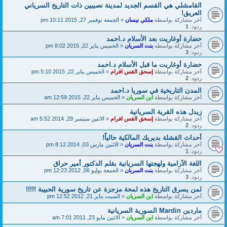
القامشلي هي القسم الجديد لمدينة نصيبين ذات التاريخ السرياني
العريق!
آخر مشاركة بواسطة
ملكي نيسان
«
الجمعة نوفمبر 27, 2015 10:11 pm
ردود:
1
حضارة أوغاريت بعد الأسلام د.احمد
آخر مشاركة بواسطة
بنت السريان
«
الخميس يناير 22, 2015 8:02 pm
ردود:
3
حضارة أوغاريت ما قبل الأسلام د.احمد
آخر مشاركة بواسطة
إسحق القس افرام
«
الخميس يناير 22, 2015 5:10 pm
ردود:
2
المدن التاريخية في سوريا د.احمد
آخر مشاركة بواسطة
ابن السريان
«
الخميس يناير 22, 2015 12:59 am
زيدل هذه القرية السريانية
آخر مشاركة بواسطة
إسحق القس افرام
«
الاثنين سبتمبر 29, 2014 5:52 am
ردود:
2
أحداث القشلة بديريك المالكية حالياً!
آخر مشاركة بواسطة
بنت السريان
«
الاثنين مارس 03, 2014 8:12 pm
ردود:
1
اللغة الآرامية ولهجتها السريانية بقلم الدكتور أمير حراق
آخر مشاركة بواسطة
بنت السريان
«
الجمعة يوليو 06, 2012 12:23 pm
ردود:
3
لمن يسرق التاريخ هذه لمحة مزجزة عن تاريخ سورية الحبيبة !!!!!
آخر مشاركة بواسطة
ابن السريان
«
السبت يناير 21, 2012 12:52 pm
ماردين Mardin السورية السريانية
آخر مشاركة بواسطة
ابن السريان
«
الاثنين مايو 23, 2011 7:01 am