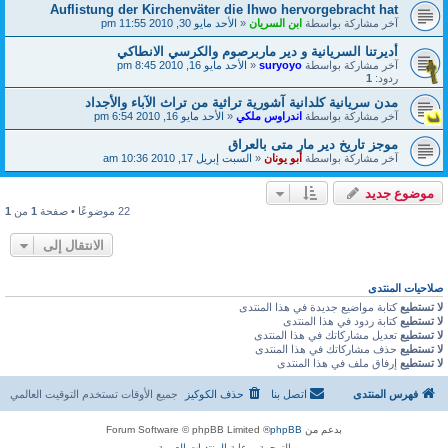
Auflistung der Kirchenväter die Ihwo hervorgebracht hat
آخر مشاركة بواسطة
ابن السريان
«
الأحد مايو 30, 2010 11:55 pm
أديرتنا السريانية و دير ماربرصوم والكرسي الانطاكي
آخر مشاركة بواسطة
suryoyo
«
الأحد مايو 16, 2010 8:45 pm
ردود:
1
مدن سريانية كلدانية آشورية تراثية من تراث الآباء والأجداد
آخر مشاركة بواسطة
اندراوس ملكي
«
الأحد مايو 16, 2010 6:54 pm
موجز تاريخ دير مار متى بالعراق
آخر مشاركة بواسطة
أبو يونان
«
السبت إبريل 17, 2010 10:36 am
موضوع جديد
22 موضوعًا • صفحة
1
من
1
الانتقال إلى
صلاحيات المنتدى
لا تستطيع
كتابة مواضيع جديدة في هذا المنتدى
لا تستطيع
كتابة ردود في هذا المنتدى
لا تستطيع
تعديل مشاركاتك في هذا المنتدى
لا تستطيع
حذف مشاركاتك في هذا المنتدى
لا تستطيع
إرفاق ملف في هذا المنتدى
فهرس المنتدى
اتصل بنا
حذف الكوكيز
جميع الأوقات تستخدم
التوقيت العالمي
بدعم من
phpBB
® Forum Software © phpBB Limited
الترجمة برعاية
المنتديات العربية