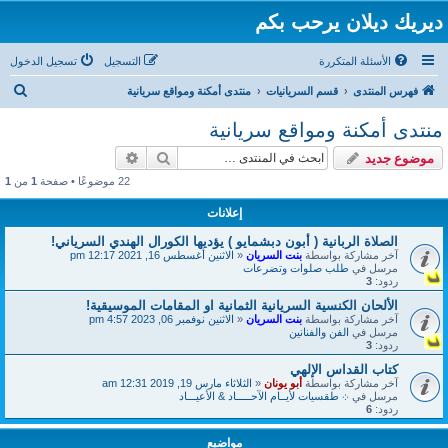
ديريك ديلان يرحب بكم
الأسئلة المتكررة
التسجيل
تسجيل الدخول
ب
فهرس المنتدى
قسم السريانيات
منتدى أمكنة ومواقع سريانية
ح
منتدى أمكنة ومواقع سريانية
ث
بحث
بحث متقدم
موضوع جديد
22 موضوعًا • صفحة
1
من
1
إعلانات
الصلاة الربانية ( أبون دبشمايو ) يؤديها الكورال الهندي السرياني!
آخر مشاركة بواسطة
بنت السريان
«
الاثنين أغسطس 16, 2021 12:17 pm
مرسل في
طلب صلوات وتضرعات
ردود:
3
الألحان الكنسية السريانية الثمانية او المقامات الموسيقية!
آخر مشاركة بواسطة
بنت السريان
«
الاثنين نوفمبر 06, 2023 4:57 pm
مرسل في
الفن والفنانين
ردود:
3
كتاب القداس الإلهي
آخر مشاركة بواسطة
أبو يونان
«
الثلاثاء مارس 19, 2019 12:31 am
مرسل في
܀ طقسيات لأيــام الآحـــــاد & الأعيـــاد
ردود:
6
مواضيع