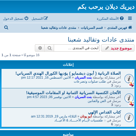
ديريك ديلان يرحب بكم
الأسئلة المتكررة
التسجيل
تسجيل الدخول
ب
فهرس المنتدى
قسم السريانيات
منتدى عادات وتقاليد شعبنا
ح
منتدى عادات وتقاليد شعبنا
ث
بحث
بحث متقدم
موضوع جديد
16 موضوعًا • صفحة
1
من
1
إعلانات
الصلاة الربانية ( أبون دبشمايو ) يؤديها الكورال الهندي السرياني!
آخر مشاركة بواسطة
بنت السريان
«
الاثنين أغسطس 16, 2021 12:17 pm
مرسل في
طلب صلوات وتضرعات
ردود:
3
الألحان الكنسية السريانية الثمانية او المقامات الموسيقية!
آخر مشاركة بواسطة
بنت السريان
«
الاثنين نوفمبر 06, 2023 4:57 pm
مرسل في
الفن والفنانين
ردود:
3
كتاب القداس الإلهي
آخر مشاركة بواسطة
أبو يونان
«
الثلاثاء مارس 19, 2019 12:31 am
مرسل في
܀ طقسيات لأيــام الآحـــــاد & الأعيـــاد
ردود:
6
مواضيع