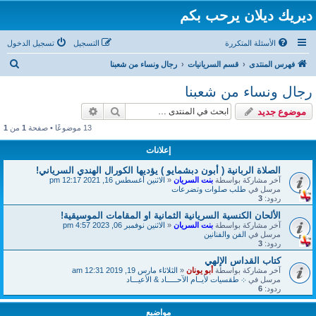
ديريك ديلان يرحب بكم
الأسئلة المتكررة
التسجيل
تسجيل الدخول
ب
فهرس المنتدى
قسم السريانيات
رجال ونساء من شعبنا
ح
رجال ونساء من شعبنا
ث
بحث
بحث متقدم
موضوع جديد
13 موضوعًا • صفحة
1
من
1
إعلانات
الصلاة الربانية ( أبون دبشمايو ) يؤديها الكورال الهندي السرياني!
آخر مشاركة بواسطة
بنت السريان
«
الاثنين أغسطس 16, 2021 12:17 pm
مرسل في
طلب صلوات وتضرعات
ردود:
3
الألحان الكنسية السريانية الثمانية او المقامات الموسيقية!
آخر مشاركة بواسطة
بنت السريان
«
الاثنين نوفمبر 06, 2023 4:57 pm
مرسل في
الفن والفنانين
ردود:
3
كتاب القداس الإلهي
آخر مشاركة بواسطة
أبو يونان
«
الثلاثاء مارس 19, 2019 12:31 am
مرسل في
܀ طقسيات لأيــام الآحـــــاد & الأعيـــاد
ردود:
6
مواضيع