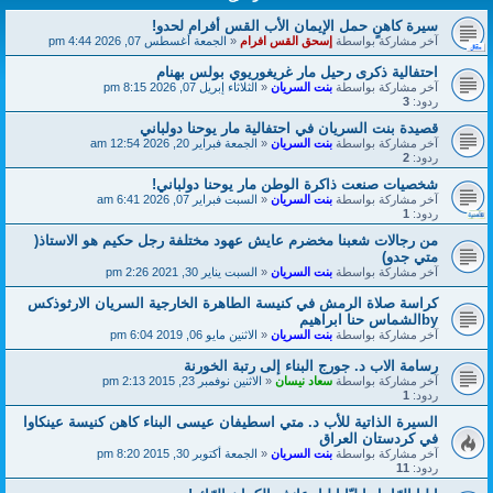
سيرة كاهنٍ حمل الإيمان الأب القس أفرام لحدو!
آخر مشاركة بواسطة
إسحق القس افرام
«
الجمعة أغسطس 07, 2026 4:44 pm
احتفالية ذكرى رحيل مار غريغوريوي بولس بهنام
آخر مشاركة بواسطة
بنت السريان
«
الثلاثاء إبريل 07, 2026 8:15 pm
ردود:
3
قصيدة بنت السريان في احتفالية مار يوحنا دولباني
آخر مشاركة بواسطة
بنت السريان
«
الجمعة فبراير 20, 2026 12:54 am
ردود:
2
شخصيات صنعت ذاكرة الوطن مار يوحنا دولباني!
آخر مشاركة بواسطة
بنت السريان
«
السبت فبراير 07, 2026 6:41 am
ردود:
1
من رجالات شعبنا مخضرم عايش عهود مختلفة رجل حكيم هو الاستاذ(
متي جدو)
آخر مشاركة بواسطة
بنت السريان
«
السبت يناير 30, 2021 2:26 pm
كراسة صلاة الرمش في كنيسة الطاهرة الخارجية السريان الارثوذكس
byالشماس حنا ابراهيم
آخر مشاركة بواسطة
بنت السريان
«
الاثنين مايو 06, 2019 6:04 pm
رسامة الاب د. جورج البناء إلى رتبة الخورنة
آخر مشاركة بواسطة
سعاد نيسان
«
الاثنين نوفمبر 23, 2015 2:13 pm
ردود:
1
السيرة الذاتية للأب د. متي اسطيفان عيسى البناء كاهن كنيسة عينكاوا
في كردستان العراق
آخر مشاركة بواسطة
بنت السريان
«
الجمعة أكتوبر 30, 2015 8:20 pm
ردود:
11