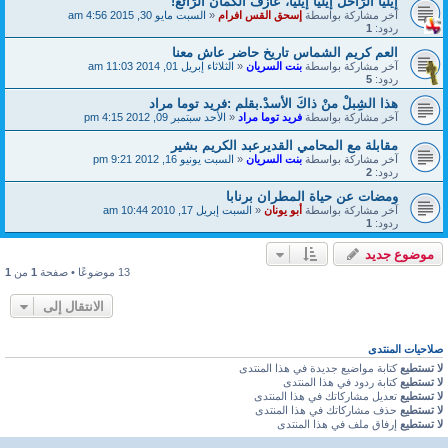
إيليا الرّاحل إيليّا إيليا، عازف الكمان الرّائع!
آخر مشاركة بواسطة
إسحق القس افرام
«
السبت مايو 30, 2015 4:56 am
ردود:
1
العم كريم الشماس تاريخ حاضر عاش معنا
آخر مشاركة بواسطة
بنت السريان
«
الثلاثاء إبريل 01, 2014 11:03 am
ردود:
5
هذا الشِبلْ منْ ذاكَ الأسدْ.بقلم :فريد توما مراد
آخر مشاركة بواسطة
فريد توما مراد
«
الأحد سبتمبر 09, 2012 4:15 pm
مقابلة مع المحامي القديرعبد الكريم بشير
آخر مشاركة بواسطة
بنت السريان
«
السبت يونيو 16, 2012 9:21 pm
ردود:
2
ومضات عن حياة المطران برنابا
آخر مشاركة بواسطة
أبو يونان
«
السبت إبريل 17, 2010 10:44 am
ردود:
1
موضوع جديد
13 موضوعًا • صفحة
1
من
1
الانتقال إلى
صلاحيات المنتدى
لا تستطيع
كتابة مواضيع جديدة في هذا المنتدى
لا تستطيع
كتابة ردود في هذا المنتدى
لا تستطيع
تعديل مشاركاتك في هذا المنتدى
لا تستطيع
حذف مشاركاتك في هذا المنتدى
لا تستطيع
إرفاق ملف في هذا المنتدى