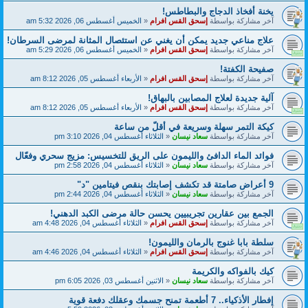
يخنة أفخاذ الدجاج والبطاطس!
آخر مشاركة بواسطة
إسحق القس افرام
«
الخميس أغسطس 06, 2026 5:32 am
علاج مناعي جديد يمكن أن يغني عن استئصال المثانة لمرضى السرطان!
آخر مشاركة بواسطة
إسحق القس افرام
«
الخميس أغسطس 06, 2026 5:29 am
صفيحة الكفتة!
آخر مشاركة بواسطة
إسحق القس افرام
«
الأربعاء أغسطس 05, 2026 8:12 am
آلية جديدة لعلاج المصابين بالبهاق!
آخر مشاركة بواسطة
إسحق القس افرام
«
الأربعاء أغسطس 05, 2026 8:12 am
كيكة التمر سهلة وسريعة في أقلّ من ساعة
آخر مشاركة بواسطة
سعاد نيسان
«
الثلاثاء أغسطس 04, 2026 3:10 pm
فوائد الماء الدافئ والليمون على الريق للتخسيس: مزيج سحري وفعّال
آخر مشاركة بواسطة
سعاد نيسان
«
الثلاثاء أغسطس 04, 2026 2:58 pm
9 أعراض صامتة قد تكشف إصابتك بنقص فيتامين "د"
آخر مشاركة بواسطة
سعاد نيسان
«
الثلاثاء أغسطس 04, 2026 2:44 pm
الجمع بين عقارين تجريبيين يحسن حالة مرضى الكبد الدهني!
آخر مشاركة بواسطة
إسحق القس افرام
«
الثلاثاء أغسطس 04, 2026 4:48 am
سلطة بابا غنوج بالرمان والليمون!
آخر مشاركة بواسطة
إسحق القس افرام
«
الثلاثاء أغسطس 04, 2026 4:46 am
كيك بالفواكه والكريمة
آخر مشاركة بواسطة
سعاد نيسان
«
الاثنين أغسطس 03, 2026 6:05 pm
إفطار الأذكياء.. 7 أطعمة تمنح جسمك وعقلك دفعة قوية