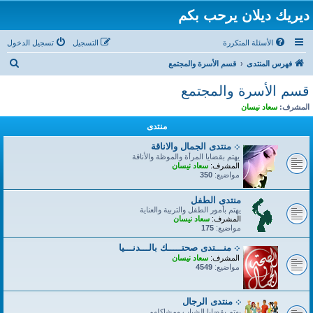
ديريك ديلان يرحب بكم
الأسئلة المتكررة
التسجيل
تسجيل الدخول
ب
فهرس المنتدى
قسم الأسرة والمجتمع
ح
قسم الأسرة والمجتمع
ث
المشرف:
سعاد نيسان
منتدى
܀ منتدى الجمال والاناقة
يهتم بقضايا المرأة والموظة والأناقة
المشرف:
سعاد نيسان
مواضيع:
350
منتدى الطفل
يهتم بأمور الطفل والتربية والعناية
المشرف:
سعاد نيسان
مواضيع:
175
܀ منـــتدى صحتـــــك بالـــدنـــيا
المشرف:
سعاد نيسان
مواضيع:
4549
܀ منتدى الرجال
يهتم بقضايا الشباب ومشاكلهم