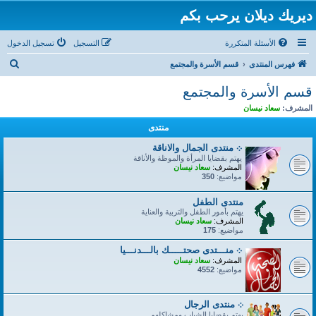
ديريك ديلان يرحب بكم
الأسئلة المتكررة
التسجيل
تسجيل الدخول
ب
فهرس المنتدى
قسم الأسرة والمجتمع
ح
قسم الأسرة والمجتمع
ث
المشرف:
سعاد نيسان
منتدى
܀ منتدى الجمال والاناقة
يهتم بقضايا المرأة والموظة والأناقة
المشرف:
سعاد نيسان
مواضيع:
350
منتدى الطفل
يهتم بأمور الطفل والتربية والعناية
المشرف:
سعاد نيسان
مواضيع:
175
܀ منـــتدى صحتـــــك بالـــدنـــيا
المشرف:
سعاد نيسان
مواضيع:
4552
܀ منتدى الرجال
يهتم بقضايا الشباب ومشاكلهم