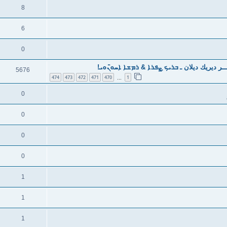
8
6
0
ر ديريك ديلان ـ ܒܪܝܟ̣ ܨܦܪܐ & ܪܡܫܐ ܐܚܘ̈ܢܘܝ!
5676
474
473
472
471
470
1
…
0
0
0
0
1
1
1