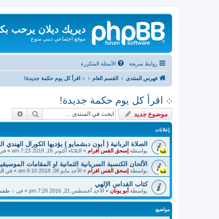
ديريك ديلان يرحب بك
موقع اجتماعي ديني منوع
روابط سريعة
الأسئلة المتكررة
فهرس المنتدى
القسم العام
܀ اقرأ كل يوم حكمة جديدة!
܀ اقرأ كل يوم حكمة جديدة!
بحث
بحث م
موضوع جديد
إعلانات
الصلاة الربانية ( أبون دبشمايو ) يؤديها الكورال الهندي ا
بواسطة
إسحق القس افرام
»
الثلاثاء أكتوبر 16, 2018 7:23 am
» في
الألحان الكنسية السريانية الثمانية او المقامات الموسيقية
بواسطة
إسحق القس افرام
»
الأحد مايو 06, 2018 6:10 am
» في
ال
كتاب القداس الإلهي
بواسطة
أبو يونان
»
الأحد أغسطس 21, 2016 7:26 pm
» في
܀ طقسيات
مواضيع