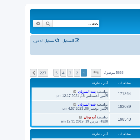
بحث
بحث متقدم
التسجيل
تسجيل الدخول
صفحة
1
من
227
227
5
4
3
2
1
التالي
5663 موضوعًا
…
مشاهدات
آخر مشاركة
بواسطة
بنت السريان
171864
الاثنين أغسطس 16, 2021 12:17 pm
بواسطة
بنت السريان
182089
الاثنين نوفمبر 06, 2023 4:57 pm
بواسطة
أبو يونان
198543
الثلاثاء مارس 19, 2019 12:31 am
مشاهدات
آخر مشاركة