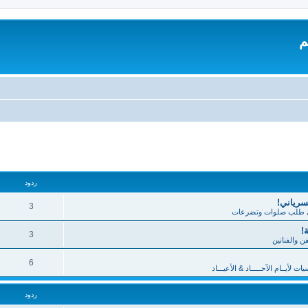
م
تقدم
ردود
لسرياني!
3
طلب صلوات وتضرعات
!
3
فن والفنانين
6
 لأيــام الآحـــــاد & الأعيـــاد
ردود