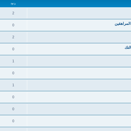
ردود
2
لمراهقين
0
2
لتك
0
1
0
1
0
0
0