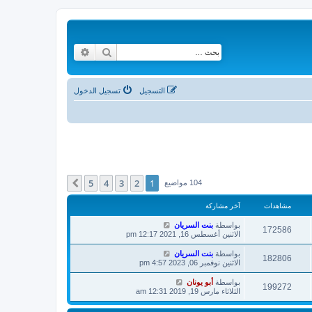
بحث
بحث متقدم
التسجيل
تسجيل الدخول
5
4
3
2
1
التالي
104 مواضيع
مشاهدات
آخر مشاركة
بواسطة
بنت السريان
172586
الاثنين أغسطس 16, 2021 12:17 pm
بواسطة
بنت السريان
182806
الاثنين نوفمبر 06, 2023 4:57 pm
بواسطة
أبو يونان
199272
الثلاثاء مارس 19, 2019 12:31 am