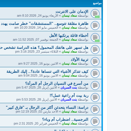
مواضيع
الإدمان على الانترنت
بواسطة
سعاد نيسان
»
الأربعاء يونيو 24, 2026 8:10 am
ظاهرة مقلقة تتوسع.. "المستنشقات" خطر صامت يهدد ا
بواسطة
سعاد نيسان
»
الخميس مايو 14, 2026 10:20 am
أخطاء قاتلة يرتكبها الأهل
بواسطة
سعاد نيسان
»
الجمعة نوفمبر 07, 2025 11:52 am
هل تسهر على هاتفك المحمول؟ هذه الدراسة تشخص حا
بواسطة
سعاد نيسان
»
الثلاثاء سبتمبر 23, 2025 3:16 pm
تربية الأولاد
بواسطة
سعاد نيسان
»
الاثنين يونيو 16, 2025 9:27 am
كيف تتذكر الأشياء التي تنساها عادة؟.. إليك الطريقة
بواسطة
سعاد نيسان
»
الاثنين يونيو 16, 2025 9:04 am
من أسرع في النسيان الرجل أم المرأة؟
بواسطة
بنت السريان
»
الاثنين إبريل 28, 2025 5:47 pm
ربة بيت أم راعية عمل؟!
بواسطة
بنت السريان
»
الاثنين إبريل 28, 2025 5:53 pm
دراسة: النساء يتحدثن أكثر من الرجال بـ "فارق كبير"
بواسطة
سعاد نيسان
»
الأحد مارس 02, 2025 12:19 pm
النرجسية.. اضطراب أم وباء؟
بواسطة
سعاد نيسان
»
الخميس فبراير 20, 2025 2:31 pm