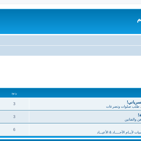
م
تقدم
ردود
لسرياني!
3
طلب صلوات وتضرعات
!
3
فن والفنانين
6
 لأيــام الآحـــــاد & الأعيـــاد