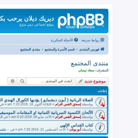
ديريك ديلان يرحب بك
موقع اجتماعي ديني منوع
روابط سريعة
الأسئلة المتكررة
فهرس المنتدى
قسم الأسرة والمجتمع
منتدى المجتمع
منتدى المجتمع
المشرف:
سعاد نيسان
بحث
بحث م
موضوع جديد
إعلانات
الصلاة الربانية ( أبون دبشمايو ) يؤديها الكورال الهندي ا
بواسطة
إسحق القس افرام
»
الثلاثاء أكتوبر 16, 2018 7:23 am
» في
الألحان الكنسية السريانية الثمانية او المقامات الموسيقية
بواسطة
إسحق القس افرام
»
الأحد مايو 06, 2018 6:10 am
» في
ال
كتاب القداس الإلهي
بواسطة
أبو يونان
»
الأحد أغسطس 21, 2016 7:26 pm
» في
܀ طقسيات