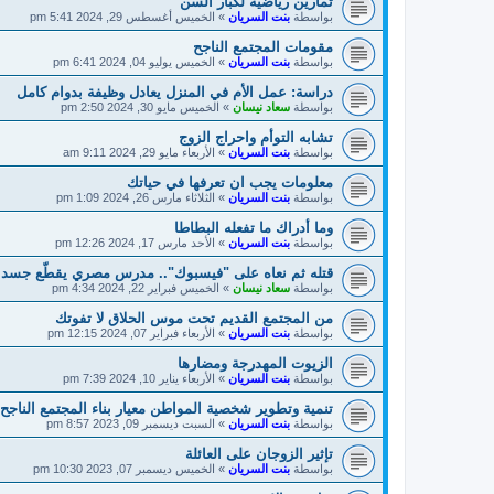
تمارين رياضية لكبار السن
بواسطة
بنت السريان
»
الخميس أغسطس 29, 2024 5:41 pm
مقومات المجتمع الناجح
بواسطة
بنت السريان
»
الخميس يوليو 04, 2024 6:41 pm
دراسة: عمل الأم في المنزل يعادل وظيفة بدوام كامل
بواسطة
سعاد نيسان
»
الخميس مايو 30, 2024 2:50 pm
تشابه التوأم واحراج الزوج
بواسطة
بنت السريان
»
الأربعاء مايو 29, 2024 9:11 am
معلومات يجب ان تعرفها في حياتك
بواسطة
بنت السريان
»
الثلاثاء مارس 26, 2024 1:09 pm
وما أدراك ما تفعله البطاطا
بواسطة
بنت السريان
»
الأحد مارس 17, 2024 12:26 pm
قتله ثم نعاه على "فيسبوك".. مدرس مصري يقطّع جسد ط
بواسطة
سعاد نيسان
»
الخميس فبراير 22, 2024 4:34 pm
من المجتمع القديم تحت موس الحلاق لا تفوتك
بواسطة
بنت السريان
»
الأربعاء فبراير 07, 2024 12:15 pm
الزيوت المهدرجة ومضارها
بواسطة
بنت السريان
»
الأربعاء يناير 10, 2024 7:39 pm
تنمية وتطوير شخصية المواطن معيار بناء المجتمع الناجح
بواسطة
بنت السريان
»
السبت ديسمبر 09, 2023 8:57 pm
تإثير الزوجان على العائلة
بواسطة
بنت السريان
»
الخميس ديسمبر 07, 2023 10:30 pm