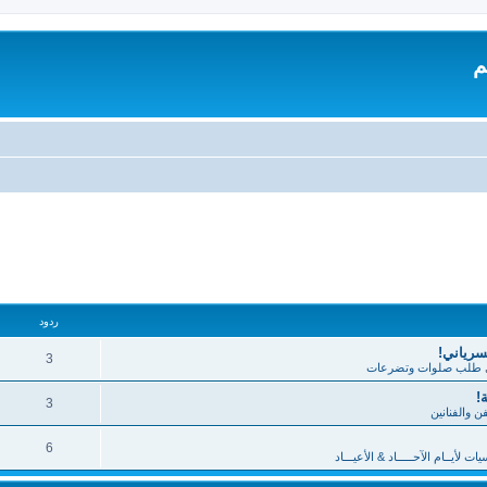
م
تقدم
ردود
لسرياني!
3
طلب صلوات وتضرعات
!
3
فن والفنانين
6
 لأيــام الآحـــــاد & الأعيـــاد