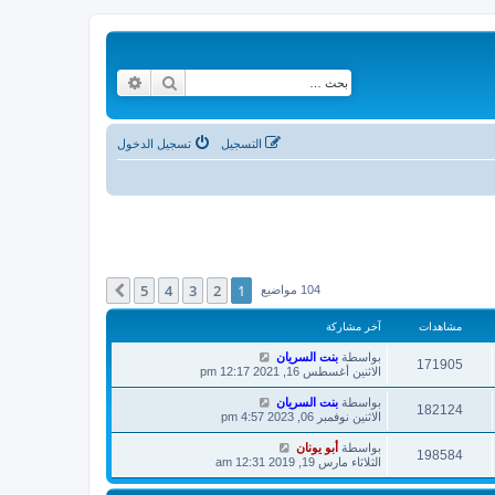
بحث
بحث متقدم
التسجيل
تسجيل الدخول
5
4
3
2
1
التالي
104 مواضيع
مشاهدات
آخر مشاركة
بواسطة
بنت السريان
171905
الاثنين أغسطس 16, 2021 12:17 pm
بواسطة
بنت السريان
182124
الاثنين نوفمبر 06, 2023 4:57 pm
بواسطة
أبو يونان
198584
الثلاثاء مارس 19, 2019 12:31 am