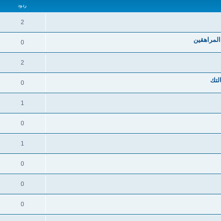
ردود
2
لمراهقين
0
2
لتك
0
1
0
1
0
0
0