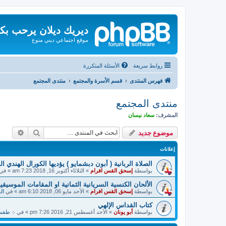
ديريك ديلان يرحب بك
موقع اجتماعي ديني منوع
روابط سريعة
الأسئلة المتكررة
فهرس المنتدى
قسم الأسرة والمجتمع
منتدى المجتمع
منتدى المجتمع
المشرف:
سعاد نيسان
بحث
بحث م
موضوع جديد
إعلانات
الصلاة الربانية ( أبون دبشمايو ) يؤديها الكورال الهندي ا
بواسطة
إسحق القس افرام
»
الثلاثاء أكتوبر 16, 2018 7:23 am
» في
الألحان الكنسية السريانية الثمانية او المقامات الموسيقية
بواسطة
إسحق القس افرام
»
الأحد مايو 06, 2018 6:10 am
» في
ال
كتاب القداس الإلهي
بواسطة
أبو يونان
»
الأحد أغسطس 21, 2016 7:26 pm
» في
܀ طقسيات