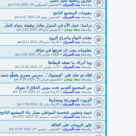
تمارين رياضية لكبار السن
بواسطة
بنت السريان
»
الخميس أغسطس 29, 2024 5:41 pm
مقومات المجتمع الناجح
بواسطة
بنت السريان
»
الخميس يوليو 04, 2024 6:41 pm
دراسة: عمل الأم في المنزل يعادل وظيفة بدوام كامل
بواسطة
سعاد نيسان
»
الخميس مايو 30, 2024 2:50 pm
تشابه التوأم واحراج الزوج
بواسطة
بنت السريان
»
الأربعاء مايو 29, 2024 9:11 am
معلومات يجب ان تعرفها في حياتك
بواسطة
بنت السريان
»
الثلاثاء مارس 26, 2024 1:09 pm
وما أدراك ما تفعله البطاطا
بواسطة
بنت السريان
»
الأحد مارس 17, 2024 12:26 pm
قتله ثم نعاه على "فيسبوك".. مدرس مصري يقطّع جسد ط
بواسطة
سعاد نيسان
»
الخميس فبراير 22, 2024 4:34 pm
من المجتمع القديم تحت موس الحلاق لا تفوتك
بواسطة
بنت السريان
»
الأربعاء فبراير 07, 2024 12:15 pm
الزيوت المهدرجة ومضارها
بواسطة
بنت السريان
»
الأربعاء يناير 10, 2024 7:39 pm
تنمية وتطوير شخصية المواطن معيار بناء المجتمع الناجح
بواسطة
بنت السريان
»
السبت ديسمبر 09, 2023 8:57 pm
تإثير الزوجان على العائلة
بواسطة
بنت السريان
»
الخميس ديسمبر 07, 2023 10:30 pm