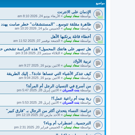
مواضيع
الإدمان على الانترنت
بواسطة
سعاد نيسان
»
الأربعاء يونيو 24, 2026 8:10 am
ظاهرة مقلقة تتوسع.. "المستنشقات" خطر صامت يهدد ا
بواسطة
سعاد نيسان
»
الخميس مايو 14, 2026 10:20 am
أخطاء قاتلة يرتكبها الأهل
بواسطة
سعاد نيسان
»
الجمعة نوفمبر 07, 2025 11:52 am
هل تسهر على هاتفك المحمول؟ هذه الدراسة تشخص حا
بواسطة
سعاد نيسان
»
الثلاثاء سبتمبر 23, 2025 3:16 pm
تربية الأولاد
بواسطة
سعاد نيسان
»
الاثنين يونيو 16, 2025 9:27 am
كيف تتذكر الأشياء التي تنساها عادة؟.. إليك الطريقة
بواسطة
سعاد نيسان
»
الاثنين يونيو 16, 2025 9:04 am
من أسرع في النسيان الرجل أم المرأة؟
بواسطة
بنت السريان
»
الاثنين إبريل 28, 2025 5:47 pm
ربة بيت أم راعية عمل؟!
بواسطة
بنت السريان
»
الاثنين إبريل 28, 2025 5:53 pm
دراسة: النساء يتحدثن أكثر من الرجال بـ "فارق كبير"
بواسطة
سعاد نيسان
»
الأحد مارس 02, 2025 12:19 pm
النرجسية.. اضطراب أم وباء؟
بواسطة
سعاد نيسان
»
الخميس فبراير 20, 2025 2:31 pm