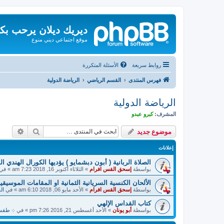
ديريك ديلان يرحب بك
موقع اجتماعي ديني منوع
روابط سريعة
الأسئلة المتكررة
فهرس المنتدى
القسم الرياضي
الرياضة الدولية
الرياضة الدولية
المشرف:
كبرو عبدو
بحث
بحث م
موضوع جديد
إعلانات
الصلاة الربانية ( أبون دبشمايو ) يؤديها الكورال الهندي ا
بواسطة
إسحق القس افرام
»
الثلاثاء أكتوبر 16, 2018 7:23 am
» في
الألحان الكنسية السريانية الثمانية او المقامات الموسيقية
بواسطة
إسحق القس افرام
»
الأحد مايو 06, 2018 6:10 am
» في
ال
كتاب القداس الإلهي
بواسطة
أبو يونان
»
الأحد أغسطس 21, 2016 7:26 pm
» في
܀ طقسيات