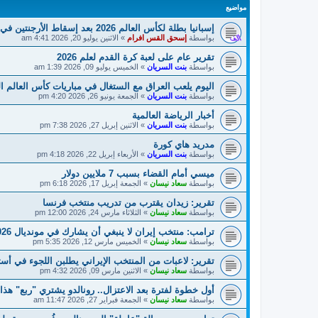
مواضيع
إسبانيا بطلة لكأس العالم 2026 بعد إسقاط الأرجنتين في النهائي!
بواسطة
إسحق القس افرام
»
الاثنين يوليو 20, 2026 4:41 am
تقرير عام على لعبة كرة القدم لعلم 2026
بواسطة
بنت السريان
»
الخميس يوليو 09, 2026 1:39 am
اليوم يلعب العراق مع الستغال في مباريات كأس العالم الدولي
بواسطة
بنت السريان
»
الجمعة يونيو 26, 2026 4:20 pm
أخبار الرياضة العالمية
بواسطة
بنت السريان
»
الاثنين إبريل 27, 2026 7:38 pm
مدريد هاي كورة
بواسطة
بنت السريان
»
الأربعاء إبريل 22, 2026 4:18 pm
ميسي أمام القضاء بسبب 7 ملايين دولار
بواسطة
سعاد نيسان
»
الجمعة إبريل 17, 2026 6:18 pm
تقرير: زيدان يقترب من تدريب منتخب فرنسا
بواسطة
سعاد نيسان
»
الثلاثاء مارس 24, 2026 12:00 pm
ترامب: منتخب إيران لا ينبغي أن يشارك في مونديال 2026
بواسطة
سعاد نيسان
»
الخميس مارس 12, 2026 5:35 pm
تقرير: لاعبات من المنتخب الإيراني يطلبن اللجوء في أستر
بواسطة
سعاد نيسان
»
الاثنين مارس 09, 2026 4:32 pm
أول خطوة لفترة بعد الاعتزال.. رونالدو يشتري "ربع" هذا 
بواسطة
سعاد نيسان
»
الجمعة فبراير 27, 2026 11:47 am