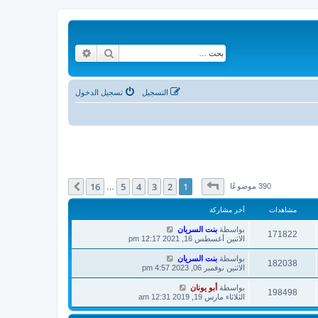
بحث
بحث متقدم
التسجيل
تسجيل الدخول
صفحة
1
من
16
16
5
4
3
2
1
التالي
390 موضوعًا
…
مشاهدات
آخر مشاركة
بواسطة
بنت السريان
171822
الاثنين أغسطس 16, 2021 12:17 pm
بواسطة
بنت السريان
182038
الاثنين نوفمبر 06, 2023 4:57 pm
بواسطة
أبو يونان
198498
الثلاثاء مارس 19, 2019 12:31 am