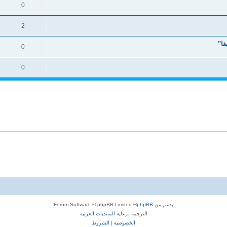
0
2
غا"
0
0
بدعم من
phpBB
® Forum Software © phpBB Limited
الترجمة برعاية
المنتديات العربية
الخصوصية
|
الشروط