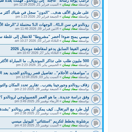
ترامب يوجه رسالة "عاجلة" إلى رونالدو.. فُهمت بعدة ط
بواسطة
سعاد نيسان
»
السبت فبراير 21, 2026 12:28 pm
على طريق الألف هدف.. "الدون" سجل في شباك أكثر من 140 فري
بواسطة
سعاد نيسان
»
الجمعة فبراير 20, 2026 1:23 pm
رونالدو في سن الـ41.. الوجهات الـ5 محتملة لـ"الرحلة الأخيرة"
بواسطة
سعاد نيسان
»
الاثنين فبراير 09, 2026 11:46 am
ميسي يمنح ضوءا أخضر "مشروطا" للانتقال إلى غلطة س
بواسطة
سعاد نيسان
»
الثلاثاء فبراير 03, 2026 10:27 am
رئيس الفيفا السابق يدعو لمقاطعة مونديال 2026
بواسطة
سعاد نيسان
»
الثلاثاء يناير 27, 2026 10:47 am
500 مليون طلب على تذاكر المونديال.. ما المباراة الأكثر طلبا؟
بواسطة
سعاد نيسان
»
الخميس يناير 15, 2026 2:23 pm
بـ"مواصفات الأحلام".. تفاصيل قصر رونالدو الجديد بعد ال
بواسطة
سعاد نيسان
»
السبت يناير 03, 2026 12:04 pm
زفاف رونالدو وجورجينا يقترب.. تقارير تحدد المكان والت
بواسطة
سعاد نيسان
»
الجمعة نوفمبر 28, 2025 2:10 pm
وفق دراسة جديدة.. ما هو العمر الفسيولوجي لرونالدو ؟
بواسطة
سعاد نيسان
»
الأربعاء نوفمبر 26, 2025 3:49 pm
أول طرد مع البرتغال.. كيف يمكن أن يضر رونالدو "بشدة
بواسطة
سعاد نيسان
»
السبت نوفمبر 22, 2025 2:38 pm
برشلونة يخطط لتكريم "استثنائي" لليونيل ميسي
بواسطة
سعاد نيسان
»
السبت نوفمبر 15, 2025 4:10 pm