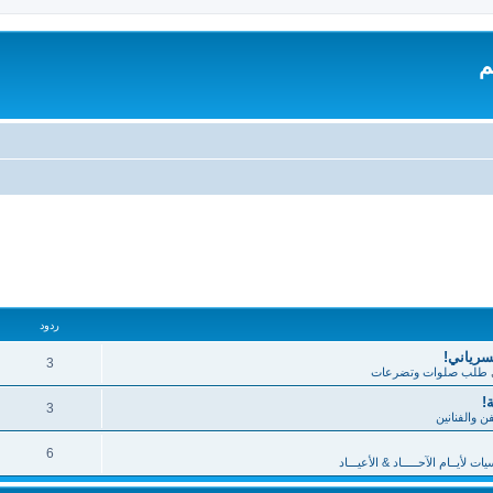
م
تقدم
ردود
لسرياني!
3
طلب صلوات وتضرعات
!
3
فن والفنانين
6
 لأيــام الآحـــــاد & الأعيـــاد