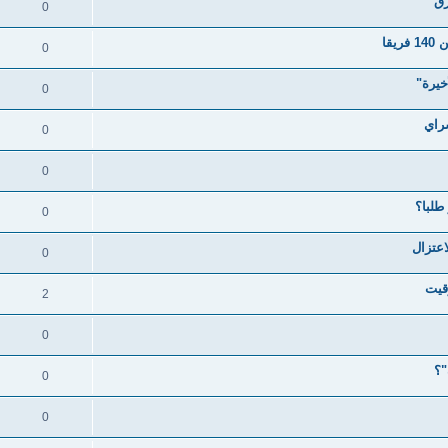
رق
0
قا
0
0
راي
0
0
0
اعتزال
0
وقيت
2
0
"؟
0
0