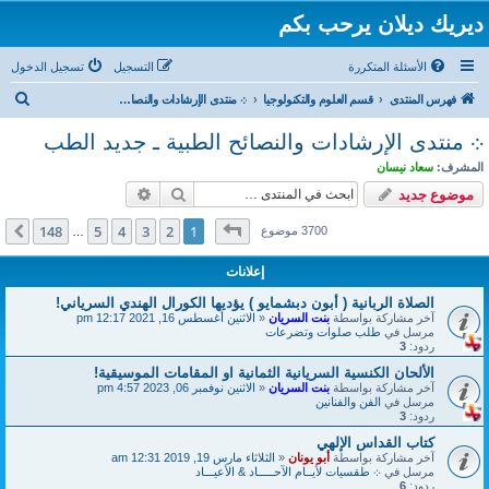
ديريك ديلان يرحب بكم
الأسئلة المتكررة
التسجيل
تسجيل الدخول
ب
فهرس المنتدى
قسم العلوم والتكنولوجيا
܀ منتدى الإرشادات والنصائح الطبية ـ جديد الطب
ح
܀ منتدى الإرشادات والنصائح الطبية ـ جديد الطب
ث
المشرف:
سعاد نيسان
بحث
بحث متقدم
موضوع جديد
صفحة
1
من
148
148
5
4
3
2
1
التالي
3700 موضوع
…
إعلانات
الصلاة الربانية ( أبون دبشمايو ) يؤديها الكورال الهندي السرياني!
آخر مشاركة بواسطة
بنت السريان
«
الاثنين أغسطس 16, 2021 12:17 pm
مرسل في
طلب صلوات وتضرعات
ردود:
3
الألحان الكنسية السريانية الثمانية او المقامات الموسيقية!
آخر مشاركة بواسطة
بنت السريان
«
الاثنين نوفمبر 06, 2023 4:57 pm
مرسل في
الفن والفنانين
ردود:
3
كتاب القداس الإلهي
آخر مشاركة بواسطة
أبو يونان
«
الثلاثاء مارس 19, 2019 12:31 am
مرسل في
܀ طقسيات لأيــام الآحـــــاد & الأعيـــاد
ردود:
6