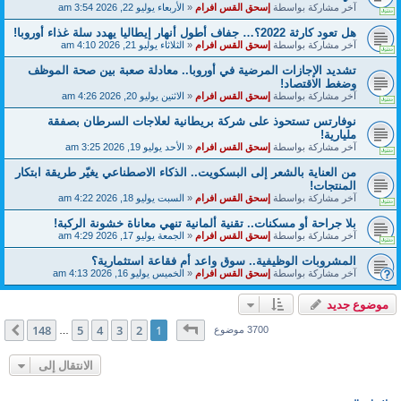
آخر مشاركة بواسطة
إسحق القس افرام
«
الأربعاء يوليو 22, 2026 3:54 am
هل تعود كارثة 2022؟… جفاف أطول أنهار إيطاليا يهدد سلة غذاء أوروبا!
آخر مشاركة بواسطة
إسحق القس افرام
«
الثلاثاء يوليو 21, 2026 4:10 am
تشديد الإجازات المرضية في أوروبا.. معادلة صعبة بين صحة الموظف
وضغط الاقتصاد!
آخر مشاركة بواسطة
إسحق القس افرام
«
الاثنين يوليو 20, 2026 4:26 am
نوفارتس تستحوذ على شركة بريطانية لعلاجات السرطان بصفقة
مليارية!
آخر مشاركة بواسطة
إسحق القس افرام
«
الأحد يوليو 19, 2026 3:25 am
من العناية بالشعر إلى البسكويت.. الذكاء الاصطناعي يغيّر طريقة ابتكار
المنتجات!
آخر مشاركة بواسطة
إسحق القس افرام
«
السبت يوليو 18, 2026 4:22 am
بلا جراحة أو مسكنات.. تقنية ألمانية تنهي معاناة خشونة الركبة!
آخر مشاركة بواسطة
إسحق القس افرام
«
الجمعة يوليو 17, 2026 4:29 am
المشروبات الوظيفية.. سوق واعد أم فقاعة استثمارية؟
آخر مشاركة بواسطة
إسحق القس افرام
«
الخميس يوليو 16, 2026 4:13 am
موضوع جديد
صفحة
1
من
148
148
5
4
3
2
1
التالي
3700 موضوع
…
الانتقال إلى