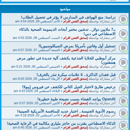
مواضيع
دراسة: منع الهواتف في المدارس لا يؤثر في تحصيل الطلاب!
آخر مشاركة بواسطة
إسحق القس افرام
«
الأحد أغسطس 09, 2026 4:54 am
بـ7 ملايين دولار.. تدشين مختبر أبحاث الديمومة الصحية بالذكاء
الاصطناعي في دبي!
آخر مشاركة بواسطة
إسحق القس افرام
«
السبت أغسطس 08, 2026 4:53 am
تسجيل أول وفاتين بأمريكا بمرض السيكلوسبوريا!
آخر مشاركة بواسطة
إسحق القس افرام
«
الجمعة أغسطس 07, 2026 6:57 am
مركز أبوظبي للخلايا الجذعية يكشف آلية جديدة في تطور مرض
هنتنغتون!
آخر مشاركة بواسطة
إسحق القس افرام
«
الخميس أغسطس 06, 2026 5:21 am
قبل فقدان الذاكرة.. 6 علامات مبكرة تنذر بالخرف!
آخر مشاركة بواسطة
إسحق القس افرام
«
الأربعاء أغسطس 05, 2026 8:03 am
ترخيص طارئ لاختبار الجيل الثاني للكشف عن فيروس إيبولا!
آخر مشاركة بواسطة
إسحق القس افرام
«
الثلاثاء أغسطس 04, 2026 4:43 am
OpenAI يواجه القضاء بسبب نصيحة طبية خطيرة!
آخر مشاركة بواسطة
إسحق القس افرام
«
الاثنين أغسطس 03, 2026 5:57 am
رسوم الأدوية الجنيسة.. اختبار جديد للمنافسة الأمريكية الصينية!
آخر مشاركة بواسطة
إسحق القس افرام
«
الأحد أغسطس 02, 2026 4:18 am
الذكاء الاصطناعي يقترب من حاجز ملياري مكالمة في الرعاية الصحية!
آخر مشاركة بواسطة
إسحق القس افرام
«
السبت أغسطس 01, 2026 6:40 am