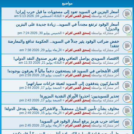
مواضيع
أسعار البنزين في السويد تعود إلى مستويات ما قبل حرب إيران!
آخر مشاركة بواسطة
إسحق القس افرام
«
الثلاثاء أغسطس 04, 2026 5:13 am
أسعار الوقود ترتفع مجدداً في السويد.. زيادة جديدة على البنزين
والديزل!
آخر مشاركة بواسطة
إسحق القس افرام
«
الخميس يوليو 30, 2026 7:24 pm
خفض ضرائب الوقود يثير جدلاً في السويد.. الحكومة تدافع والمعارضة
تنتقد!
آخر مشاركة بواسطة
إسحق القس افرام
«
الأربعاء يوليو 29, 2026 7:38 am
الاقتصاد السويدي يواصل التعافي وفق تقرير صندوق النقد الدولي!
آخر مشاركة بواسطة
إسحق القس افرام
«
الثلاثاء يوليو 21, 2026 11:33 am
آلاف الأشخاص في السويد قد يستحقون دعماً مالياً لا يعرفون بوجوده!
آخر مشاركة بواسطة
إسحق القس افرام
«
السبت يوليو 18, 2026 2:59 pm
الدنماركيون يتدفقون إلى السويد لتعبئة خزانات سياراتهم!
آخر مشاركة بواسطة
إسحق القس افرام
«
الجمعة يوليو 17, 2026 2:44 pm
تحذير للسويديين: احذروا الأوراق النقدية المزورة!
آخر مشاركة بواسطة
إسحق القس افرام
«
الجمعة يوليو 17, 2026 2:43 pm
مخاوف بشأن تأمين المنازل مستقبلاً.. والاشتراكي يطالب بتدخل الدولة!
آخر مشاركة بواسطة
إسحق القس افرام
«
الأربعاء يوليو 15, 2026 2:49 pm
تصاعد حرب هرمز يرفع أسعار الوقود في السويد!
آخر مشاركة بواسطة
إسحق القس افرام
«
الأربعاء يوليو 15, 2026 2:45 pm
هل أصبحت قيادة السيارة الكهربائية أغلى من البنزين؟ أرقام تكشف