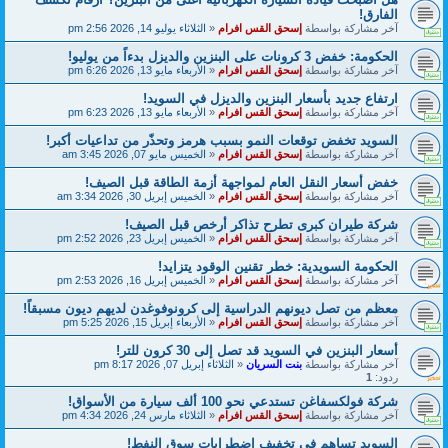
الفارق!
آخر مشاركة بواسطة
إسحق القس افرام
«
الثلاثاء يوليو 14, 2026 2:56 pm
الحكومة: خفض 3 كرونات على البنزين والديزل بدءاً من يوليو!
آخر مشاركة بواسطة
إسحق القس افرام
«
الأربعاء مايو 13, 2026 6:26 pm
ارتفاع جديد بأسعار البنزين والديزل في السويد!
آخر مشاركة بواسطة
إسحق القس افرام
«
الأربعاء مايو 13, 2026 6:23 pm
السويد تخفض توقعات النمو بسبب هرمز وتحذّر من تداعيات أكبر!
آخر مشاركة بواسطة
إسحق القس افرام
«
الخميس مايو 07, 2026 3:45 am
خفض أسعار النقل العام لمواجهة أزمة الطاقة قبل الصيف!
آخر مشاركة بواسطة
إسحق القس افرام
«
الخميس إبريل 30, 2026 3:34 am
شركة طيران كبرى تطرح تذاكر أرخص قبل الصيف!
آخر مشاركة بواسطة
إسحق القس افرام
«
الخميس إبريل 23, 2026 2:52 pm
الحكومة السويدية: خطر تقنين الوقود يتزايد!
آخر مشاركة بواسطة
إسحق القس افرام
«
الخميس إبريل 16, 2026 2:53 pm
معظم من تصل ديونهم الدراسية إلى كرونوفوغدن لديهم ديون مسبقاً!
آخر مشاركة بواسطة
إسحق القس افرام
«
الأربعاء إبريل 15, 2026 5:25 pm
أسعار البنزين في السويد قد تصل إلى 30 كرون للتر!
آخر مشاركة بواسطة
بنت السريان
«
الثلاثاء إبريل 07, 2026 8:17 pm
ردود:
1
شركة فولكسفاغن تستدعي نحو 100 ألف سيارة من الأسواق!
آخر مشاركة بواسطة
إسحق القس افرام
«
الثلاثاء مارس 24, 2026 4:34 pm
السويد تساهم في تخفيف اضطرابات سوق النفط!