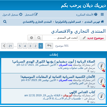
ديريك ديلان يرحب بكم
الأسئلة المتكررة
التسجيل
تسجيل الدخول
ب
فهرس المنتدى
قسم العلوم والتكنولوجيا
المنتدى التجاري والاقتصادي
ح
المنتدى التجاري والاقتصادي
ث
بحث
بحث متقدم
موضوع جديد
صفحة
1
من
21
21
5
4
3
2
1
التالي
501 موضوع
…
إعلانات
الصلاة الربانية ( أبون دبشمايو ) يؤديها الكورال الهندي السرياني!
آخر مشاركة بواسطة
بنت السريان
«
الاثنين أغسطس 16, 2021 12:17 pm
مرسل في
طلب صلوات وتضرعات
ردود:
3
الألحان الكنسية السريانية الثمانية او المقامات الموسيقية!
آخر مشاركة بواسطة
بنت السريان
«
الاثنين نوفمبر 06, 2023 4:57 pm
مرسل في
الفن والفنانين
ردود:
3
كتاب القداس الإلهي
آخر مشاركة بواسطة
أبو يونان
«
الثلاثاء مارس 19, 2019 12:31 am
مرسل في
܀ طقسيات لأيــام الآحـــــاد & الأعيـــاد
ردود:
6