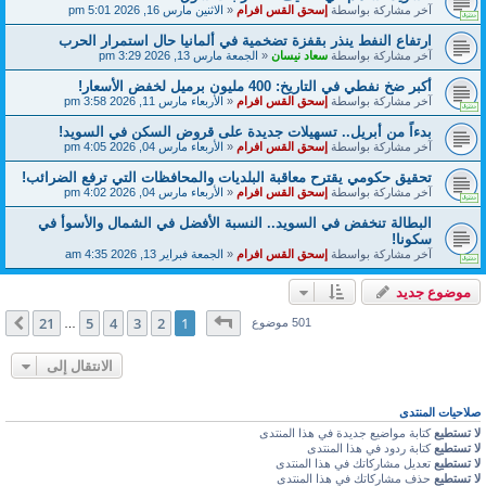
آخر مشاركة بواسطة
إسحق القس افرام
«
الاثنين مارس 16, 2026 5:01 pm
ارتفاع النفط ينذر بقفزة تضخمية في ألمانيا حال استمرار الحرب
آخر مشاركة بواسطة
سعاد نيسان
«
الجمعة مارس 13, 2026 3:29 pm
أكبر ضخ نفطي في التاريخ: 400 مليون برميل لخفض الأسعار!
آخر مشاركة بواسطة
إسحق القس افرام
«
الأربعاء مارس 11, 2026 3:58 pm
بدءاً من أبريل.. تسهيلات جديدة على قروض السكن في السويد!
آخر مشاركة بواسطة
إسحق القس افرام
«
الأربعاء مارس 04, 2026 4:05 pm
تحقيق حكومي يقترح معاقبة البلديات والمحافظات التي ترفع الضرائب!
آخر مشاركة بواسطة
إسحق القس افرام
«
الأربعاء مارس 04, 2026 4:02 pm
البطالة تنخفض في السويد.. النسبة الأفضل في الشمال والأسوأ في
سكونا!
آخر مشاركة بواسطة
إسحق القس افرام
«
الجمعة فبراير 13, 2026 4:35 am
موضوع جديد
صفحة
1
من
21
21
5
4
3
2
1
التالي
501 موضوع
…
الانتقال إلى
صلاحيات المنتدى
لا تستطيع
كتابة مواضيع جديدة في هذا المنتدى
لا تستطيع
كتابة ردود في هذا المنتدى
لا تستطيع
تعديل مشاركاتك في هذا المنتدى
لا تستطيع
حذف مشاركاتك في هذا المنتدى