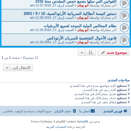
القوانين التي سنّها مجمع حمص المقدس سنة 1932
آخر مشاركة بواسطة
أبو يونان
«
السبت إبريل 17, 2010 11:37 am
دستور كنيسة أنطاكية السريانية الأرثوذكسية، 10 / 9 / 2003
آخر مشاركة بواسطة
أبو يونان
«
السبت إبريل 17, 2010 11:36 am
نظام المجالس الملية الموحد لجميع الأبرشيات
آخر مشاركة بواسطة
أبو يونان
«
السبت إبريل 17, 2010 11:34 am
قانون الأحوال الشخصية للسريان الأرثوذكس
آخر مشاركة بواسطة
أبو يونان
«
السبت إبريل 17, 2010 11:33 am
موضوع جديد
13 موضوعًا • صفحة
1
من
1
الانتقال إلى
صلاحيات المنتدى
لا تستطيع
كتابة مواضيع جديدة في هذا المنتدى
لا تستطيع
كتابة ردود في هذا المنتدى
لا تستطيع
تعديل مشاركاتك في هذا المنتدى
لا تستطيع
حذف مشاركاتك في هذا المنتدى
لا تستطيع
إرفاق ملف في هذا المنتدى
فهرس المنتدى
اتصل بنا
حذف الكوكيز
جميع الأوقات تستخدم
التوقيت العالمي
بدعم من
phpBB
® Forum Software © phpBB Limited
الترجمة برعاية
المنتديات العربية