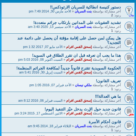
دستور كنيسة انطاكية للسريان الارثوذكس!!
آخر مشاركة بواسطة
بنت السريان
«
الأحد مارس 30, 2014 7:49 pm
ردود:
2
تشديد العقوبات على المدانين بارتكاب جرائم متعددة!
آخر مشاركة بواسطة
بنت السريان
«
الأحد سبتمبر 13, 2020 3:40 am
ردود:
1
هل يمكن لمن حصل على إقامة مؤقتة أن يحصل على دائمة عند
التجديد؟
آخر مشاركة بواسطة
إسحق القس افرام
«
الأحد مايو 07, 2017 1:32 pm
هذا ما يجب أن تعرفه قبل ان تقرر الطلاق في السويد!
آخر مشاركة بواسطة
إسحق القس افرام
«
السبت أكتوبر 08, 2016 5:03 pm
الحكومة السويدية تقترح قانوناً جديداً لمكافحة الجرائم المنظمة!
آخر مشاركة بواسطة
إسحق القس افرام
«
السبت إبريل 30, 2016 5:41 am
تعريف القانون!
آخر مشاركة بواسطة
ملكي نيسان
«
الأحد فبراير 07, 2016 1:05 pm
ردود:
1
ما هي العدالة!!!
آخر مشاركة بواسطة
إسحق القس افرام
«
السبت فبراير 06, 2016 8:12 am
قانون جديد حول الإرث يدخل حيّز التنفيذ اليوم!
آخر مشاركة بواسطة
إسحق القس افرام
«
الاثنين أغسطس 17, 2015 3:24 pm
قانون أحكام الأسرة
آخر مشاركة بواسطة
بنت السريان
«
الثلاثاء فبراير 18, 2014 9:45 am
ردود:
1