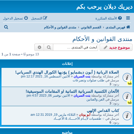
ديريك ديلان يرحب بكم
الأسئلة المتكررة
التسجيل
تسجيل الدخول
ب
فهرس المنتدى
القسم القانوني
منتدى القوانين و الأحكام
ح
منتدى القوانين و الأحكام
ث
بحث
بحث متقدم
موضوع جديد
13 موضوعًا • صفحة
1
من
1
إعلانات
الصلاة الربانية ( أبون دبشمايو ) يؤديها الكورال الهندي السرياني!
آخر مشاركة بواسطة
بنت السريان
«
الاثنين أغسطس 16, 2021 12:17 pm
مرسل في
طلب صلوات وتضرعات
ردود:
3
الألحان الكنسية السريانية الثمانية او المقامات الموسيقية!
آخر مشاركة بواسطة
بنت السريان
«
الاثنين نوفمبر 06, 2023 4:57 pm
مرسل في
الفن والفنانين
ردود:
3
كتاب القداس الإلهي
آخر مشاركة بواسطة
أبو يونان
«
الثلاثاء مارس 19, 2019 12:31 am
مرسل في
܀ طقسيات لأيــام الآحـــــاد & الأعيـــاد
ردود:
6
مواضيع