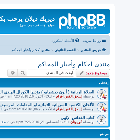
ديريك ديلان يرحب بك
موقع اجتماعي ديني منوع
روابط سريعة
الأسئلة المتكررة
فهرس المنتدى
القسم القانوني
منتدى أحكام وأخبار المحاكم
منتدى أحكام وأخبار المحاكم
بحث
بحث م
موضوع جديد
إعلانات
الصلاة الربانية ( أبون دبشمايو ) يؤديها الكورال الهندي ا
بواسطة
إسحق القس افرام
»
الثلاثاء أكتوبر 16, 2018 7:23 am
» في
الألحان الكنسية السريانية الثمانية او المقامات الموسيقية
بواسطة
إسحق القس افرام
»
الأحد مايو 06, 2018 6:10 am
» في
ال
كتاب القداس الإلهي
بواسطة
أبو يونان
»
الأحد أغسطس 21, 2016 7:26 pm
» في
܀ طقسيات
مواضيع