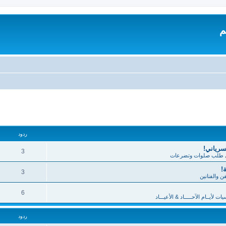
م
تقدم
ردود
لسرياني!
3
طلب صلوات وتضرعات
!
3
فن والفنانين
6
 لأيــام الآحـــــاد & الأعيـــاد
ردود