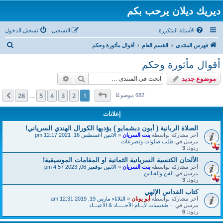
ديريك ديلان يرحب بكم
الأسئلة المتكررة
التسجيل
تسجيل الدخول
ب
فهرس المنتدى
القسم العام
أقوال مأثورة وحكم
ح
أقوال مأثورة وحكم
ث
بحث
بحث متقدم
موضوع جديد
صفحة
1
من
28
28
5
4
3
2
1
التالي
682 موضوعًا
…
إعلانات
الصلاة الربانية ( أبون دبشمايو ) يؤديها الكورال الهندي السرياني!
آخر مشاركة بواسطة
بنت السريان
«
الاثنين أغسطس 16, 2021 12:17 pm
مرسل في
طلب صلوات وتضرعات
ردود:
3
الألحان الكنسية السريانية الثمانية او المقامات الموسيقية!
آخر مشاركة بواسطة
بنت السريان
«
الاثنين نوفمبر 06, 2023 4:57 pm
مرسل في
الفن والفنانين
ردود:
3
كتاب القداس الإلهي
آخر مشاركة بواسطة
أبو يونان
«
الثلاثاء مارس 19, 2019 12:31 am
مرسل في
܀ طقسيات لأيــام الآحـــــاد & الأعيـــاد
ردود:
6