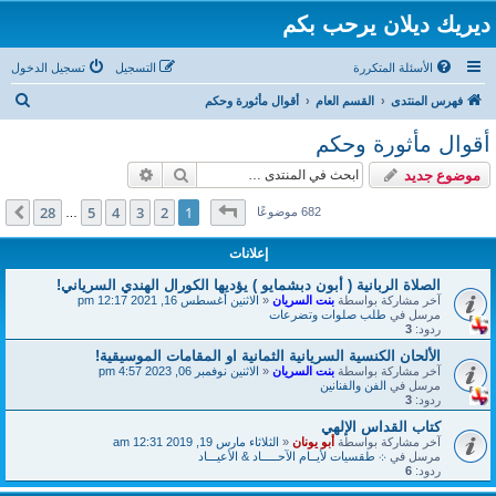
ديريك ديلان يرحب بكم
الأسئلة المتكررة
التسجيل
تسجيل الدخول
ب
فهرس المنتدى
القسم العام
أقوال مأثورة وحكم
ح
أقوال مأثورة وحكم
ث
بحث
بحث متقدم
موضوع جديد
صفحة
1
من
28
28
5
4
3
2
1
التالي
682 موضوعًا
…
إعلانات
الصلاة الربانية ( أبون دبشمايو ) يؤديها الكورال الهندي السرياني!
آخر مشاركة بواسطة
بنت السريان
«
الاثنين أغسطس 16, 2021 12:17 pm
مرسل في
طلب صلوات وتضرعات
ردود:
3
الألحان الكنسية السريانية الثمانية او المقامات الموسيقية!
آخر مشاركة بواسطة
بنت السريان
«
الاثنين نوفمبر 06, 2023 4:57 pm
مرسل في
الفن والفنانين
ردود:
3
كتاب القداس الإلهي
آخر مشاركة بواسطة
أبو يونان
«
الثلاثاء مارس 19, 2019 12:31 am
مرسل في
܀ طقسيات لأيــام الآحـــــاد & الأعيـــاد
ردود:
6