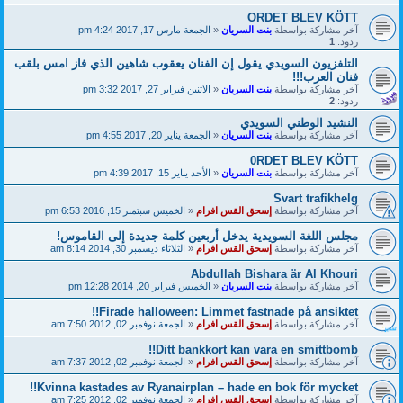
ORDET BLEV KÖTT
آخر مشاركة بواسطة
بنت السريان
«
الجمعة مارس 17, 2017 4:24 pm
ردود:
1
التلفزيون السويدي يقول إن الفنان يعقوب شاهين الذي فاز امس بلقب
فنان العرب!!!
آخر مشاركة بواسطة
بنت السريان
«
الاثنين فبراير 27, 2017 3:32 pm
ردود:
2
النشيد الوطني السويدي
آخر مشاركة بواسطة
بنت السريان
«
الجمعة يناير 20, 2017 4:55 pm
0RDET BLEV KÖTT
آخر مشاركة بواسطة
بنت السريان
«
الأحد يناير 15, 2017 4:39 pm
Svart trafikhelg
آخر مشاركة بواسطة
إسحق القس افرام
«
الخميس سبتمبر 15, 2016 6:53 pm
مجلس اللغة السويدية يدخل أربعين كلمة جديدة إلى القاموس!
آخر مشاركة بواسطة
إسحق القس افرام
«
الثلاثاء ديسمبر 30, 2014 8:14 am
Abdullah Bishara är Al Khouri
آخر مشاركة بواسطة
بنت السريان
«
الخميس فبراير 20, 2014 12:28 pm
Firade halloween: Limmet fastnade på ansiktet!!
آخر مشاركة بواسطة
إسحق القس افرام
«
الجمعة نوفمبر 02, 2012 7:50 am
Ditt bankkort kan vara en smittbomb!!
آخر مشاركة بواسطة
إسحق القس افرام
«
الجمعة نوفمبر 02, 2012 7:37 am
Kvinna kastades av Ryanairplan – hade en bok för mycket!!
آخر مشاركة بواسطة
إسحق القس افرام
«
الجمعة نوفمبر 02, 2012 7:25 am