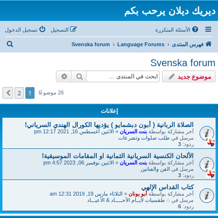
ديريك ديلان يرحب بكم
الأسئلة المتكررة
التسجيل
تسجيل الدخول
ب
فهرس المنتدى
Language Forums
Svenska forum
ح
Svenska forum
ث
بحث
بحث متقدم
موضوع جديد
2
1
التالي
26 موضوعًا
إعلانات
الصلاة الربانية ( أبون دبشمايو ) يؤديها الكورال الهندي السرياني!
آخر مشاركة بواسطة
بنت السريان
«
الاثنين أغسطس 16, 2021 12:17 pm
مرسل في
طلب صلوات وتضرعات
ردود:
3
الألحان الكنسية السريانية الثمانية او المقامات الموسيقية!
آخر مشاركة بواسطة
بنت السريان
«
الاثنين نوفمبر 06, 2023 4:57 pm
مرسل في
الفن والفنانين
ردود:
3
كتاب القداس الإلهي
آخر مشاركة بواسطة
أبو يونان
«
الثلاثاء مارس 19, 2019 12:31 am
مرسل في
܀ طقسيات لأيــام الآحـــــاد & الأعيـــاد
ردود:
6