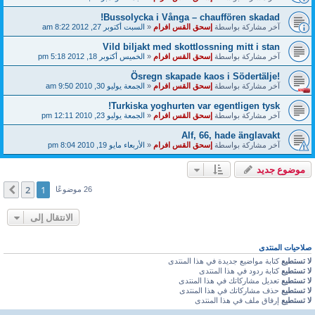
Bussolycka i Vånga – chauffören skadad!
آخر مشاركة بواسطة
إسحق القس افرام
«
السبت أكتوبر 27, 2012 8:22 am
Vild biljakt med skottlossning mitt i stan
آخر مشاركة بواسطة
إسحق القس افرام
«
الخميس أكتوبر 18, 2012 5:18 pm
!Ösregn skapade kaos i Södertälje
آخر مشاركة بواسطة
إسحق القس افرام
«
الجمعة يوليو 30, 2010 9:50 am
Turkiska yoghurten var egentligen tysk!
آخر مشاركة بواسطة
إسحق القس افرام
«
الجمعة يوليو 23, 2010 12:11 pm
Alf, 66, hade änglavakt
آخر مشاركة بواسطة
إسحق القس افرام
«
الأربعاء مايو 19, 2010 8:04 pm
موضوع جديد
2
1
التالي
26 موضوعًا
الانتقال إلى
صلاحيات المنتدى
لا تستطيع
كتابة مواضيع جديدة في هذا المنتدى
لا تستطيع
كتابة ردود في هذا المنتدى
لا تستطيع
تعديل مشاركاتك في هذا المنتدى
لا تستطيع
حذف مشاركاتك في هذا المنتدى
لا تستطيع
إرفاق ملف في هذا المنتدى