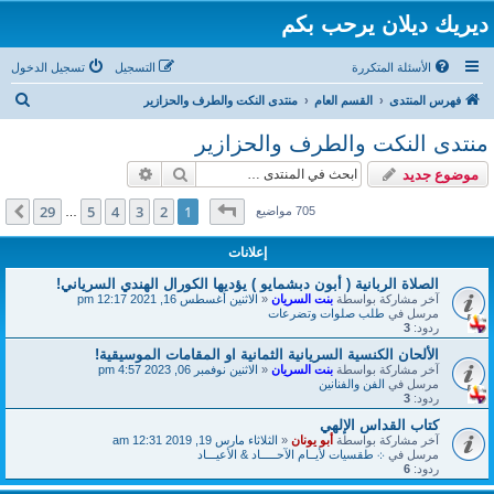
ديريك ديلان يرحب بكم
الأسئلة المتكررة
التسجيل
تسجيل الدخول
ب
فهرس المنتدى
القسم العام
منتدى النكت والطرف والحزازير
ح
منتدى النكت والطرف والحزازير
ث
بحث
بحث متقدم
موضوع جديد
صفحة
1
من
29
29
5
4
3
2
1
التالي
705 مواضيع
…
إعلانات
الصلاة الربانية ( أبون دبشمايو ) يؤديها الكورال الهندي السرياني!
آخر مشاركة بواسطة
بنت السريان
«
الاثنين أغسطس 16, 2021 12:17 pm
مرسل في
طلب صلوات وتضرعات
ردود:
3
الألحان الكنسية السريانية الثمانية او المقامات الموسيقية!
آخر مشاركة بواسطة
بنت السريان
«
الاثنين نوفمبر 06, 2023 4:57 pm
مرسل في
الفن والفنانين
ردود:
3
كتاب القداس الإلهي
آخر مشاركة بواسطة
أبو يونان
«
الثلاثاء مارس 19, 2019 12:31 am
مرسل في
܀ طقسيات لأيــام الآحـــــاد & الأعيـــاد
ردود:
6