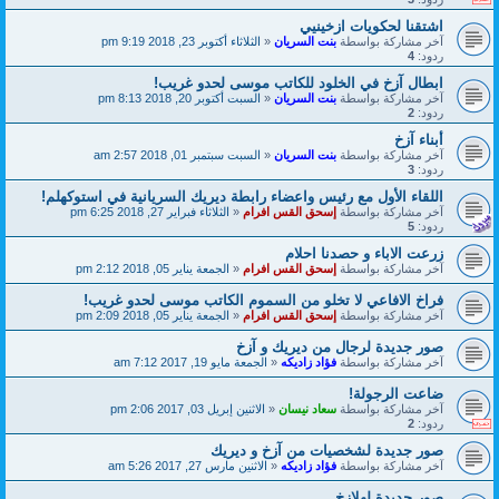
اشتقنا لحكويات ازخينيي
آخر مشاركة بواسطة
بنت السريان
«
الثلاثاء أكتوبر 23, 2018 9:19 pm
ردود:
4
ابطال آزخ في الخلود للكاتب موسى لحدو غريب!
آخر مشاركة بواسطة
بنت السريان
«
السبت أكتوبر 20, 2018 8:13 pm
ردود:
2
أبناء آزخ
آخر مشاركة بواسطة
بنت السريان
«
السبت سبتمبر 01, 2018 2:57 am
ردود:
3
اللقاء الأول مع رئيس واعضاء رابطة ديريك السريانية في استوكهلم!
آخر مشاركة بواسطة
إسحق القس افرام
«
الثلاثاء فبراير 27, 2018 6:25 pm
ردود:
5
زرعت الاباء و حصدنا احلام
آخر مشاركة بواسطة
إسحق القس افرام
«
الجمعة يناير 05, 2018 2:12 pm
فراخ الافاعي لا تخلو من السموم الكاتب موسى لحدو غريب!
آخر مشاركة بواسطة
إسحق القس افرام
«
الجمعة يناير 05, 2018 2:09 pm
صور جديدة لرجال من ديريك و آزخ
آخر مشاركة بواسطة
فؤاد زاديكه
«
الجمعة مايو 19, 2017 7:12 am
ضاعت الرجولة!
آخر مشاركة بواسطة
سعاد نيسان
«
الاثنين إبريل 03, 2017 2:06 pm
ردود:
2
صور جديدة لشخصيات من آزخ و ديريك
آخر مشاركة بواسطة
فؤاد زاديكه
«
الاثنين مارس 27, 2017 5:26 am
صور جديدة لهلازخ