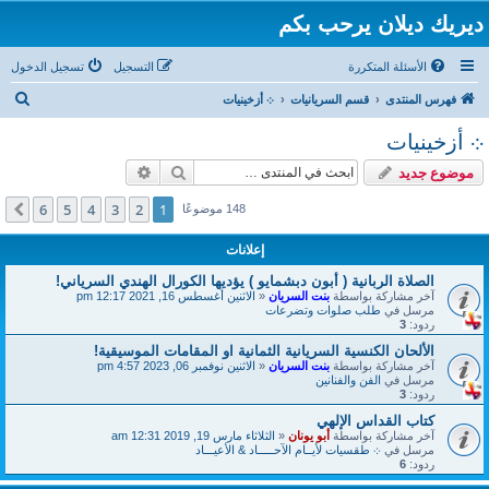
ديريك ديلان يرحب بكم
الأسئلة المتكررة
التسجيل
تسجيل الدخول
ب
فهرس المنتدى
قسم السريانيات
܀ أزخينيات
ح
܀ أزخينيات
ث
بحث
بحث متقدم
موضوع جديد
6
5
4
3
2
1
التالي
148 موضوعًا
إعلانات
الصلاة الربانية ( أبون دبشمايو ) يؤديها الكورال الهندي السرياني!
آخر مشاركة بواسطة
بنت السريان
«
الاثنين أغسطس 16, 2021 12:17 pm
مرسل في
طلب صلوات وتضرعات
ردود:
3
الألحان الكنسية السريانية الثمانية او المقامات الموسيقية!
آخر مشاركة بواسطة
بنت السريان
«
الاثنين نوفمبر 06, 2023 4:57 pm
مرسل في
الفن والفنانين
ردود:
3
كتاب القداس الإلهي
آخر مشاركة بواسطة
أبو يونان
«
الثلاثاء مارس 19, 2019 12:31 am
مرسل في
܀ طقسيات لأيــام الآحـــــاد & الأعيـــاد
ردود:
6