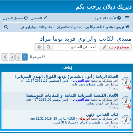
ديريك ديلان يرحب بكم
الأسئلة المتكررة
التسجيل
تسجيل الدخول
ب
فهرس المنتدى
القسم الأدبي
منتدى أدباء السريان
منتدى الكاتب والراوي فريد توما مراد
ح
منتدى الكاتب والراوي فريد توما مراد
ث
بحث
بحث متقدم
موضوع جديد
3
2
1
التالي
53 موضوعًا
إعلانات
الصلاة الربانية ( أبون دبشمايو ) يؤديها الكورال الهندي السرياني!
آخر مشاركة بواسطة
بنت السريان
«
الاثنين أغسطس 16, 2021 12:17 pm
مرسل في
طلب صلوات وتضرعات
ردود:
3
الألحان الكنسية السريانية الثمانية او المقامات الموسيقية!
آخر مشاركة بواسطة
بنت السريان
«
الاثنين نوفمبر 06, 2023 4:57 pm
مرسل في
الفن والفنانين
ردود:
3
كتاب القداس الإلهي
آخر مشاركة بواسطة
أبو يونان
«
الثلاثاء مارس 19, 2019 12:31 am
مرسل في
܀ طقسيات لأيــام الآحـــــاد & الأعيـــاد
ردود:
6