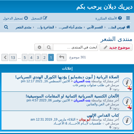
ديريك ديلان يرحب بكم
الأسئلة المتكررة
التسجيل
تسجيل الدخول
ب
فهرس المنتدى
القسم الأدبي
منتدى أدباء السريان
الشاعرة والاديبة السريانية بنت السريان
منتدى الشعر
ح
منتدى الشعر
ث
بحث
بحث متقدم
موضوع جديد
صفحة
1
من
13
13
5
4
3
2
1
التالي
301 موضوع
…
إعلانات
الصلاة الربانية ( أبون دبشمايو ) يؤديها الكورال الهندي السرياني!
آخر مشاركة بواسطة
بنت السريان
«
الاثنين أغسطس 16, 2021 12:17 pm
مرسل في
طلب صلوات وتضرعات
ردود:
3
الألحان الكنسية السريانية الثمانية او المقامات الموسيقية!
آخر مشاركة بواسطة
بنت السريان
«
الاثنين نوفمبر 06, 2023 4:57 pm
مرسل في
الفن والفنانين
ردود:
3
كتاب القداس الإلهي
آخر مشاركة بواسطة
أبو يونان
«
الثلاثاء مارس 19, 2019 12:31 am
مرسل في
܀ طقسيات لأيــام الآحـــــاد & الأعيـــاد
ردود:
6