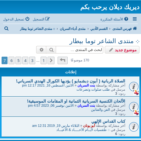
ديريك ديلان يرحب بكم
الأسئلة المتكررة
التسجيل
تسجيل الدخول
ب
فهرس المنتدى
القسم الأدبي
منتدى أدباء السريان
܀ منتدى الشاعر توما بيطار
ح
܀ منتدى الشاعر توما بيطار
ث
بحث
بحث متقدم
موضوع جديد
صفحة
7
من
7
7
6
5
4
3
1
السابق
170 موضوعًا
…
إعلانات
الصلاة الربانية ( أبون دبشمايو ) يؤديها الكورال الهندي السرياني!
آخر مشاركة بواسطة
بنت السريان
«
الاثنين أغسطس 16, 2021 12:17 pm
مرسل في
طلب صلوات وتضرعات
ردود:
3
الألحان الكنسية السريانية الثمانية او المقامات الموسيقية!
آخر مشاركة بواسطة
بنت السريان
«
الاثنين نوفمبر 06, 2023 4:57 pm
مرسل في
الفن والفنانين
ردود:
3
كتاب القداس الإلهي
آخر مشاركة بواسطة
أبو يونان
«
الثلاثاء مارس 19, 2019 12:31 am
مرسل في
܀ طقسيات لأيــام الآحـــــاد & الأعيـــاد
ردود:
6