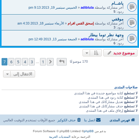
ياشــام
آخر مشاركة بواسطة
adiblula
«
الخميس سبتمبر 19, 2013 9:13 pm
ردود:
5
موقفي
آخر مشاركة بواسطة
إسحق القس افرام
«
الأربعاء سبتمبر 18, 2013 4:33 am
ردود:
3
وجهة نظر توما بيطار
آخر مشاركة بواسطة
adiblula
«
الجمعة سبتمبر 13, 2013 12:49 pm
ردود:
6
موضوع جديد
صفحة
7
من
7
7
6
5
4
3
1
السابق
170 موضوعًا
…
الانتقال إلى
صلاحيات المنتدى
لا تستطيع
كتابة مواضيع جديدة في هذا المنتدى
لا تستطيع
كتابة ردود في هذا المنتدى
لا تستطيع
تعديل مشاركاتك في هذا المنتدى
لا تستطيع
حذف مشاركاتك في هذا المنتدى
لا تستطيع
إرفاق ملف في هذا المنتدى
فهرس المنتدى
اتصل بنا
حذف الكوكيز
جميع الأوقات تستخدم
التوقيت العالمي
بدعم من
phpBB
® Forum Software © phpBB Limited
الترجمة برعاية
المنتديات العربية