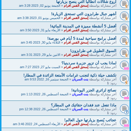
أروع شلالات انطاليا التي ينصح بزيارتها
آخر مشاركة بواسطة
إسحق القس افرام
«
الجمعة يونيو 02, 2023 3:28 am
أشهر جبال طرابزون التي تستحق الزيارة!
آخر مشاركة بواسطة
إسحق القس افرام
«
الخميس يونيو 01, 2023 3:38 am
أفضل 5 أنشطة مميزة في المدينة المائية!
آخر مشاركة بواسطة
إسحق القس افرام
«
الأربعاء مايو 31, 2023 3:50 am
أفضل برامج سياحية لمدة 5 أيام في بورصة!
آخر مشاركة بواسطة
إسحق القس افرام
«
الثلاثاء مايو 30, 2023 3:45 am
السوق الطويل في طرابزون!
آخر مشاركة بواسطة
إسحق القس افرام
«
الاثنين مايو 29, 2023 3:31 am
لماذا يجب أن تزور جزيرة سردينيا؟
آخر مشاركة بواسطة
إسحق القس افرام
«
السبت مايو 27, 2023 7:27 am
تكشف حيلة ذكية لتجنب غرامات الأمتعة الزائدة في المطار!
آخر مشاركة بواسطة
بنت السريان
«
الجمعة سبتمبر 16, 2022 9:53 am
ردود:
1
نصائح لزائري الجزر اليونانية!
آخر مشاركة بواسطة
بنت السريان
«
الجمعة أغسطس 26, 2022 1:13 pm
ردود:
2
ماذا تفعل عند فقدان حقائبك في المطار؟
آخر مشاركة بواسطة
بنت السريان
«
الجمعة أغسطس 26, 2022 12:38 pm
ردود:
1
عجائب يُنصح بزيارتها حول العالم!
آخر مشاركة بواسطة
إسحق القس افرام
«
الأربعاء أغسطس 24, 2022 3:46 am