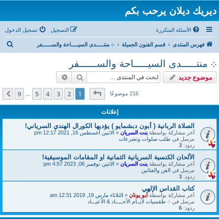
ديريك ديلان يرحب بكم
الأسئلة المتكررة
التسجيل
تسجيل الدخول
ب
فهرس المنتدى
قسم الفنون الجميلة
܀ منتـــــدى السيـــــاحة والســــــفر
ح
܀ منتـــــدى السيـــــاحة والســــــفر
ث
بحث
بحث متقدم
موضوع جديد
صفحة
1
من
9
9
5
4
3
2
1
التالي
216 موضوعًا
…
إعلانات
الصلاة الربانية ( أبون دبشمايو ) يؤديها الكورال الهندي السرياني!
آخر مشاركة بواسطة
بنت السريان
«
الاثنين أغسطس 16, 2021 12:17 pm
مرسل في
طلب صلوات وتضرعات
ردود:
3
الألحان الكنسية السريانية الثمانية او المقامات الموسيقية!
آخر مشاركة بواسطة
بنت السريان
«
الاثنين نوفمبر 06, 2023 4:57 pm
مرسل في
الفن والفنانين
ردود:
3
كتاب القداس الإلهي
آخر مشاركة بواسطة
أبو يونان
«
الثلاثاء مارس 19, 2019 12:31 am
مرسل في
܀ طقسيات لأيــام الآحـــــاد & الأعيـــاد
ردود:
6