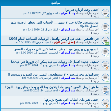
مواضيع
أفضل وقت لزيارة قبرص!
آخر مشاركة بواسطة
بنت السريان
«
الأحد يوليو 12, 2026 11:18 pm
ردود:
1
موريشيوس حكاية حب لا تنتهي... الأسباب التي تجعلها عاصمة شهر
العسل عالميًا!
آخر مشاركة بواسطة
بنت السريان
«
الثلاثاء إبريل 21, 2026 6:41 pm
ردود:
1
في قائمتين.. هذه هي أرخص وأفضل الوجهات السياحية للعام 2025!
آخر مشاركة بواسطة
إسحق القس افرام
«
السبت مارس 08, 2025 1:50 pm
السويديون يهربون من المطر.. ضغط كبير على حجوزات السفر!
آخر مشاركة بواسطة
بنت السريان
«
الخميس أغسطس 15, 2024 5:00 pm
ردود:
1
تصنيف جديد: أفضل 10 وجهات سياحية يمكن أن تزورها في حياتك!
آخر مشاركة بواسطة
بنت السريان
«
الخميس يونيو 13, 2024 12:28 pm
ردود:
1
ستوكهولم تتحرك..سواح لا يستطيعون التمييز بين السويد وسويسرا!
آخر مشاركة بواسطة
بنت السريان
«
الاثنين نوفمبر 06, 2023 7:00 pm
ردود:
1
ما هو الرمل الأسود؟ ومن ماذا يتكون وما الذي يجعله يظهر بهذا اللون؟
آخر مشاركة بواسطة
بنت السريان
«
الأحد سبتمبر 24, 2023 6:50 pm
ردود:
1
أفضل شواطئ انطاليا التي ينصح بزيارتها!
آخر مشاركة بواسطة
بنت السريان
«
الخميس يونيو 15, 2023 10:32 pm
ردود:
1