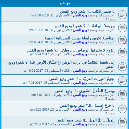
مواضيع
يا ضمير الكلب ..!! شعر وديع القس
آخر مشاركة بواسطة
وديع القس
«
الأحد مارس 11, 2018 2:58 pm
ردود:
1
جريمة ُ البراءةْ ..!!.؟ شعر / وديع القس
آخر مشاركة بواسطة
وديع القس
«
الاثنين فبراير 26, 2018 7:02 pm
بمناسبة تكوين رابطة ديريك السريانية الحبيبة!!
آخر مشاركة بواسطة
وديع القس
«
الاثنين فبراير 26, 2018 6:54 pm
الرّوح لا يخترقها الرصاص .. ياوطنْ..!!.؟ شعر/ وديع القس
آخر مشاركة بواسطة
وديع القس
«
الأحد أكتوبر 29, 2017 5:24 pm
إلى شعبنا الصّامدْ في تراب الوطن (( عشّاق الأرض ))..!!.؟ شعر/ وديع
القس
آخر مشاركة بواسطة
وديع القس
«
الثلاثاء أغسطس 08, 2017 6:01 am
نجومُ الثورات العربيّة .. !! شعر وديع القس
آخر مشاركة بواسطة
وديع القس
«
السبت أغسطس 05, 2017 7:01 am
ويصرخُ الطّفلُ السّوري ..!! وديع القس
آخر مشاركة بواسطة
وديع القس
«
الأحد يوليو 16, 2017 6:02 pm
ردود:
5
يا جرحُ إِصمدْ ..!!.؟ شعر وديع القس
آخر مشاركة بواسطة
وديع القس
«
الاثنين يونيو 26, 2017 6:28 pm
ردود:
2
الويلُ .. ثمَّ الويل ..!! شعر وديع القس
آخر مشاركة بواسطة
وديع القس
«
السبت مايو 27, 2017 2:57 pm