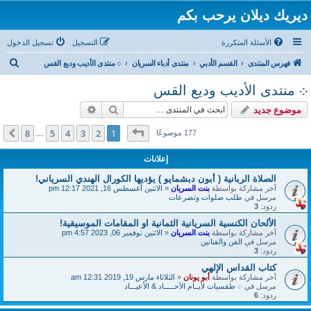
ديريك ديلان يرحب بكم
الأسئلة المتكررة
التسجيل
تسجيل الدخول
ب
فهرس المنتدى
القسم الأدبي
منتدى أدباء السريان
܀ منتدى الأديب وديع القس
ح
܀ منتدى الأديب وديع القس
ث
بحث
بحث متقدم
موضوع جديد
صفحة
1
من
8
8
5
4
3
2
1
التالي
177 موضوعًا
…
إعلانات
الصلاة الربانية ( أبون دبشمايو ) يؤديها الكورال الهندي السرياني!
آخر مشاركة بواسطة
بنت السريان
«
الاثنين أغسطس 16, 2021 12:17 pm
مرسل في
طلب صلوات وتضرعات
ردود:
3
الألحان الكنسية السريانية الثمانية او المقامات الموسيقية!
آخر مشاركة بواسطة
بنت السريان
«
الاثنين نوفمبر 06, 2023 4:57 pm
مرسل في
الفن والفنانين
ردود:
3
كتاب القداس الإلهي
آخر مشاركة بواسطة
أبو يونان
«
الثلاثاء مارس 19, 2019 12:31 am
مرسل في
܀ طقسيات لأيــام الآحـــــاد & الأعيـــاد
ردود:
6