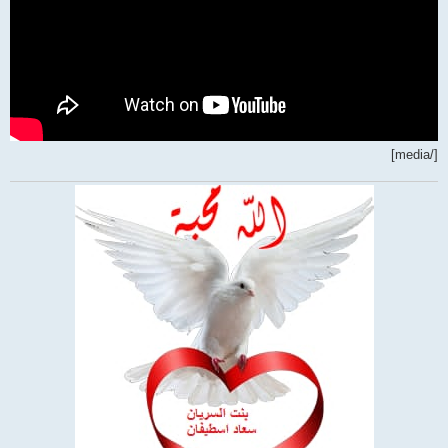
[/media]