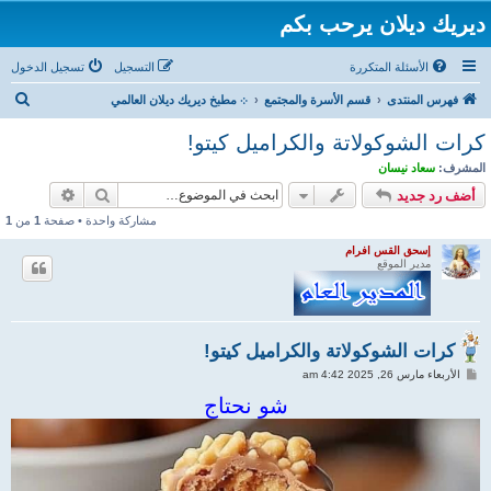
ديريك ديلان يرحب بكم
الأسئلة المتكررة
التسجيل
تسجيل الدخول
ب
فهرس المنتدى
قسم الأسرة والمجتمع
܀ مطبخ ديريك ديلان العالمي
ح
كرات الشوكولاتة والكراميل كيتو!
ث
المشرف:
سعاد نيسان
بحث
بحث متقد
أضف رد جديد
مشاركة واحدة • صفحة
1
من
1
إسحق القس افرام
مدير الموقع
كرات الشوكولاتة والكراميل كيتو!
م
الأربعاء مارس 26, 2025 4:42 am
ش
ا
شو نحتاج
ر
ك
ة