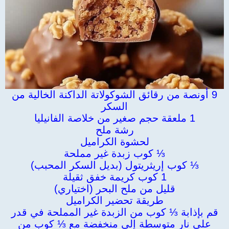
9 أونصة من رقائق الشوكولاتة الداكنة الخالية من
السكر
1 ملعقة حجم صغير من خلاصة الفانيليا
رشة ملح
لحشوة الكراميل
⅓ كوب زبدة غير مملحة
⅓ كوب إريثريتول (بديل السكر المحبب)
1 كوب كريمة خفق ثقيلة
قليل من ملح البحر (اختياري)
طريقة تحضير الكراميل
قم بإذابة ⅓ كوب من الزبدة غير المملحة في قدر
على نار متوسطة إلى منخفضة مع ⅓ كوب من