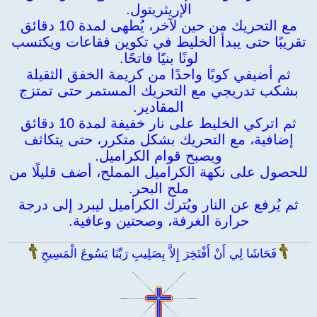
الإريثريتول.
مع التحريك من حين لآخر، يُطهى لمدة 10 دقائق
تقريبًا حتى يبدأ الخليط في تكوين فقاعات ويكتسب
لونًا بنيًا فاتحًا.
ثم أضيفي كوبًا واحدًا من كريمة الخفق الثقيلة
بشكب تدريجي مع التحريك المستمر حتى تمتزج
المقادير.
ثم اتركي الخليط على نار خفيفة لمدة 10 دقائق
إضافية، مع التحريك بشكل متكرر، حتى يتكاثف
ويصبح قوام الكراميل.
للحصول على نكهة الكراميل المملح، أضف قليلًا من
ملح البحر.
ثم يُرفع عن النار ويُترك الكراميل ليبرد إلى درجة
حرارة الغرفة، وصحتين وعافية.
فَحَاشَا لِي أَنْ أَفْتَخِرَ إِلاَّ بِصَلِيبِ رَبِّنَا يَسُوعَ الْمَسِيحِ