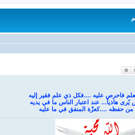
م
بحث
بحث متقدم
م فاحرص عليه ....فكل ذي علم فقير إليه
ُرى هاذياً... عند اعتبار الناس ما في يديه
 من حفظه ....كعزّة المنفق في ما عليه