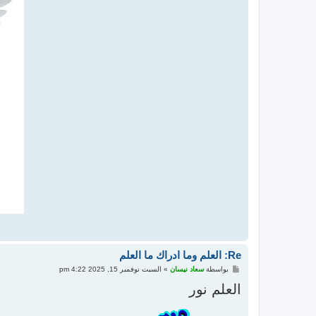
Re: العلم وما ادراك ما العلم
م
بواسطة
سعاد نيسان
»
السبت نوفمبر 15, 2025 4:22 pm
ش
ا
العلم نور
ر
ك
ة