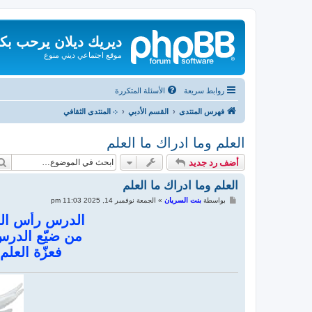
ديريك ديلان يرحب بك
موقع اجتماعي ديني منوع
روابط سريعة
الأسئلة المتكررة
فهرس المنتدى
القسم الأدبي
܀ المنتدى الثقافي
العلم وما ادراك ما العلم
أضف رد جديد
العلم وما ادراك ما العلم
م
بواسطة
بنت السريان
»
الجمعة نوفمبر 14, 2025 11:03 pm
ش
ا
الدرس رأس العل
ر
من ضيّع الدرس ي
ك
ة
فعزّة العلم