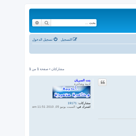
بحث
بحث متقدم
التسجيل
تسجيل الدخول
مشاركتان • صفحة
1
من
1
بنت السريان
أديبة وشاعرة
مشاركات:
19171
اشترك في:
السبت يونيو 05, 2010 11:51 am