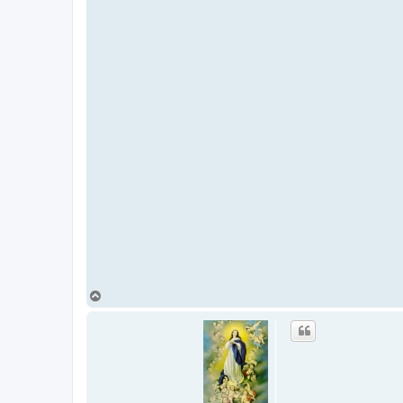
أ
ع
ل
ى