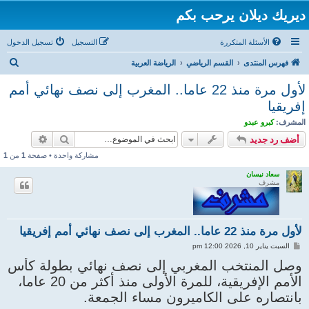
ديريك ديلان يرحب بكم
الأسئلة المتكررة
التسجيل
تسجيل الدخول
ب
فهرس المنتدى
القسم الرياضي
الرياضة العربية
ح
لأول مرة منذ 22 عاما.. المغرب إلى نصف نهائي أمم
ث
إفريقيا
المشرف:
كبرو عبدو
بحث
بحث متقد
أضف رد جديد
مشاركة واحدة • صفحة
1
من
1
سعاد نيسان
مشرف
لأول مرة منذ 22 عاما.. المغرب إلى نصف نهائي أمم إفريقيا
م
السبت يناير 10, 2026 12:00 pm
ش
ا
وصل المنتخب المغربي إلى نصف نهائي بطولة كأس
ر
الأمم الإفريقية، للمرة الأولى منذ أكثر من 20 عاما،
ك
ة
بانتصاره على الكاميرون مساء الجمعة.