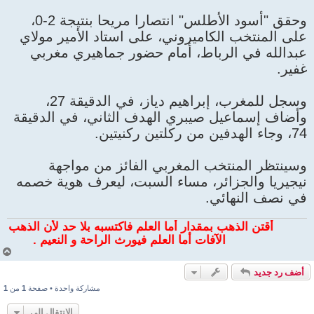
وحقق "أسود الأطلس" انتصارا مريحا بنتيجة 2-0،
على المنتخب الكاميروني، على استاد الأمير مولاي
عبدالله في الرباط، أمام حضور جماهيري مغربي
غفير.
وسجل للمغرب، إبراهيم دياز، في الدقيقة 27،
وأضاف إسماعيل صيبري الهدف الثاني، في الدقيقة
74، وجاء الهدفين من ركلتين ركنيتين.
وسينتظر المنتخب المغربي الفائز من مواجهة
نيجيريا والجزائر، مساء السبت، ليعرف هوية خصمه
في نصف النهائي.
أقتن الذهب بمقدار أما العلم فاكتسبه بلا حد لأن الذهب يكث
الآفات أما العلم فيورث الراحة و النعيم .
أ
ع
أضف رد جديد
ل
ى
مشاركة واحدة • صفحة
1
من
1
الانتقال إلى