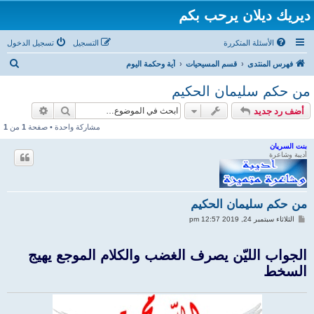
ديريك ديلان يرحب بكم
الأسئلة المتكررة
التسجيل
تسجيل الدخول
ب
فهرس المنتدى
قسم المسيحيات
آية وحكمة اليوم
ح
من حكم سليمان الحكيم
ث
بحث
بحث متقد
أضف رد جديد
مشاركة واحدة • صفحة
1
من
1
بنت السريان
أديبة وشاعرة
من حكم سليمان الحكيم
م
الثلاثاء سبتمبر 24, 2019 12:57 pm
ش
ا
ر
الجواب الليّن يصرف الغضب والكلام الموجع يهيج
ك
ة
السخط