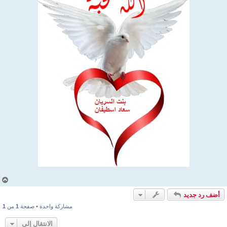
أ
ع
أضف رد جديد
ل
ى
مشاركة واحدة • صفحة
1
من
1
الانتقال إلى